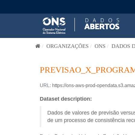
Pular para o conteúdo
ORGANIZAÇÕES
ONS
DADOS D
PREVISAO_X_PROGRAM
URL:
https://ons-aws-prod-opendata.s3
Dataset description:
Dados de valores de previsão versus
de um processo de consistência reco