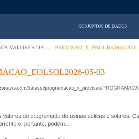
CONJUNTOS DE DADOS
OS VALORES DA...
PREVISAO_X_PROGRAMACAO_E
ACAO_EOLSOL2026-05-03
.amazonaws.com/dataset/programacao_x_previsao/PROGRAM
 valores do programado de usinas eólicas e solares. Os
rrente e, portanto, podem...