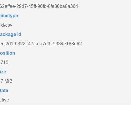
62effee-29d7-45ff-96fb-8fe30ba8a364
imetype
ext/csv
ackage id
ecf2d19-322f-47ca-a7e3-7f334e188d62
osition
.715
ize
,7 MiB
tate
ctive