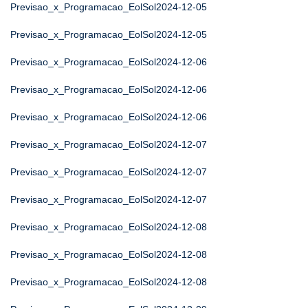
Previsao_x_Programacao_EolSol2024-12-05
Previsao_x_Programacao_EolSol2024-12-05
Previsao_x_Programacao_EolSol2024-12-06
Previsao_x_Programacao_EolSol2024-12-06
Previsao_x_Programacao_EolSol2024-12-06
Previsao_x_Programacao_EolSol2024-12-07
Previsao_x_Programacao_EolSol2024-12-07
Previsao_x_Programacao_EolSol2024-12-07
Previsao_x_Programacao_EolSol2024-12-08
Previsao_x_Programacao_EolSol2024-12-08
Previsao_x_Programacao_EolSol2024-12-08