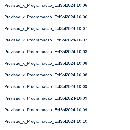
Previsao_x_Programacao_EolSol2024-10-06
Previsao_x_Programacao_EolSol2024-10-06
Previsao_x_Programacao_EolSol2024-10-07
Previsao_x_Programacao_EolSol2024-10-07
Previsao_x_Programacao_EolSol2024-10-08
Previsao_x_Programacao_EolSol2024-10-08
Previsao_x_Programacao_EolSol2024-10-08
Previsao_x_Programacao_EolSol2024-10-09
Previsao_x_Programacao_EolSol2024-10-09
Previsao_x_Programacao_EolSol2024-10-09
Previsao_x_Programacao_EolSol2024-10-10