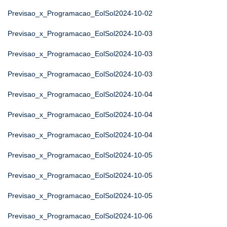
Previsao_x_Programacao_EolSol2024-10-02
Previsao_x_Programacao_EolSol2024-10-03
Previsao_x_Programacao_EolSol2024-10-03
Previsao_x_Programacao_EolSol2024-10-03
Previsao_x_Programacao_EolSol2024-10-04
Previsao_x_Programacao_EolSol2024-10-04
Previsao_x_Programacao_EolSol2024-10-04
Previsao_x_Programacao_EolSol2024-10-05
Previsao_x_Programacao_EolSol2024-10-05
Previsao_x_Programacao_EolSol2024-10-05
Previsao_x_Programacao_EolSol2024-10-06