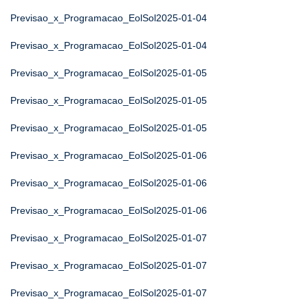
Previsao_x_Programacao_EolSol2025-01-04
Previsao_x_Programacao_EolSol2025-01-04
Previsao_x_Programacao_EolSol2025-01-05
Previsao_x_Programacao_EolSol2025-01-05
Previsao_x_Programacao_EolSol2025-01-05
Previsao_x_Programacao_EolSol2025-01-06
Previsao_x_Programacao_EolSol2025-01-06
Previsao_x_Programacao_EolSol2025-01-06
Previsao_x_Programacao_EolSol2025-01-07
Previsao_x_Programacao_EolSol2025-01-07
Previsao_x_Programacao_EolSol2025-01-07