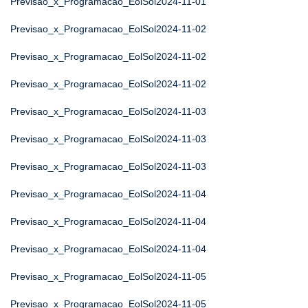
Previsao_x_Programacao_EolSol2024-11-01
Previsao_x_Programacao_EolSol2024-11-02
Previsao_x_Programacao_EolSol2024-11-02
Previsao_x_Programacao_EolSol2024-11-02
Previsao_x_Programacao_EolSol2024-11-03
Previsao_x_Programacao_EolSol2024-11-03
Previsao_x_Programacao_EolSol2024-11-03
Previsao_x_Programacao_EolSol2024-11-04
Previsao_x_Programacao_EolSol2024-11-04
Previsao_x_Programacao_EolSol2024-11-04
Previsao_x_Programacao_EolSol2024-11-05
Previsao_x_Programacao_EolSol2024-11-05