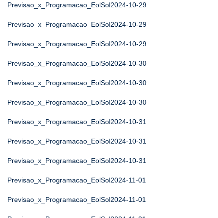
Previsao_x_Programacao_EolSol2024-10-29
Previsao_x_Programacao_EolSol2024-10-29
Previsao_x_Programacao_EolSol2024-10-29
Previsao_x_Programacao_EolSol2024-10-30
Previsao_x_Programacao_EolSol2024-10-30
Previsao_x_Programacao_EolSol2024-10-30
Previsao_x_Programacao_EolSol2024-10-31
Previsao_x_Programacao_EolSol2024-10-31
Previsao_x_Programacao_EolSol2024-10-31
Previsao_x_Programacao_EolSol2024-11-01
Previsao_x_Programacao_EolSol2024-11-01