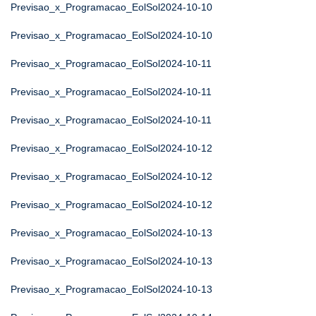
Previsao_x_Programacao_EolSol2024-10-10
Previsao_x_Programacao_EolSol2024-10-10
Previsao_x_Programacao_EolSol2024-10-11
Previsao_x_Programacao_EolSol2024-10-11
Previsao_x_Programacao_EolSol2024-10-11
Previsao_x_Programacao_EolSol2024-10-12
Previsao_x_Programacao_EolSol2024-10-12
Previsao_x_Programacao_EolSol2024-10-12
Previsao_x_Programacao_EolSol2024-10-13
Previsao_x_Programacao_EolSol2024-10-13
Previsao_x_Programacao_EolSol2024-10-13