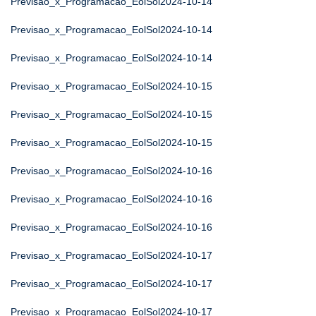
Previsao_x_Programacao_EolSol2024-10-14
Previsao_x_Programacao_EolSol2024-10-14
Previsao_x_Programacao_EolSol2024-10-14
Previsao_x_Programacao_EolSol2024-10-15
Previsao_x_Programacao_EolSol2024-10-15
Previsao_x_Programacao_EolSol2024-10-15
Previsao_x_Programacao_EolSol2024-10-16
Previsao_x_Programacao_EolSol2024-10-16
Previsao_x_Programacao_EolSol2024-10-16
Previsao_x_Programacao_EolSol2024-10-17
Previsao_x_Programacao_EolSol2024-10-17
Previsao_x_Programacao_EolSol2024-10-17