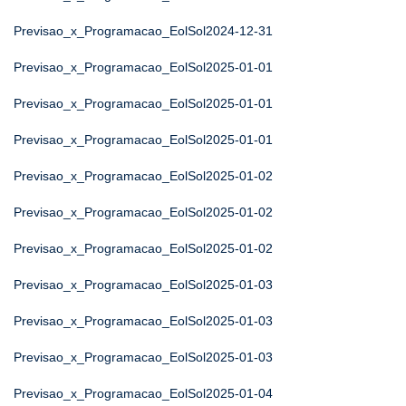
Previsao_x_Programacao_EolSol2024-12-31
Previsao_x_Programacao_EolSol2025-01-01
Previsao_x_Programacao_EolSol2025-01-01
Previsao_x_Programacao_EolSol2025-01-01
Previsao_x_Programacao_EolSol2025-01-02
Previsao_x_Programacao_EolSol2025-01-02
Previsao_x_Programacao_EolSol2025-01-02
Previsao_x_Programacao_EolSol2025-01-03
Previsao_x_Programacao_EolSol2025-01-03
Previsao_x_Programacao_EolSol2025-01-03
Previsao_x_Programacao_EolSol2025-01-04