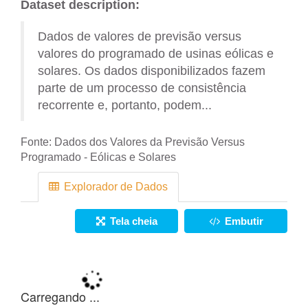
Dataset description:
Dados de valores de previsão versus
valores do programado de usinas eólicas e
solares. Os dados disponibilizados fazem
parte de um processo de consistência
recorrente e, portanto, podem...
Fonte:
Dados dos Valores da Previsão Versus
Programado - Eólicas e Solares
Explorador de Dados
Tela cheia
Embutir