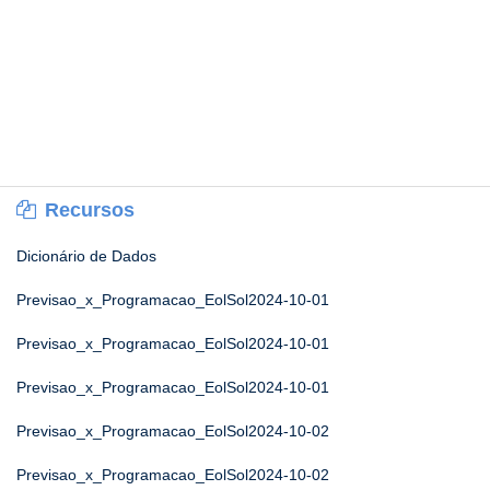
Recursos
Dicionário de Dados
Previsao_x_Programacao_EolSol2024-10-01
Previsao_x_Programacao_EolSol2024-10-01
Previsao_x_Programacao_EolSol2024-10-01
Previsao_x_Programacao_EolSol2024-10-02
Previsao_x_Programacao_EolSol2024-10-02