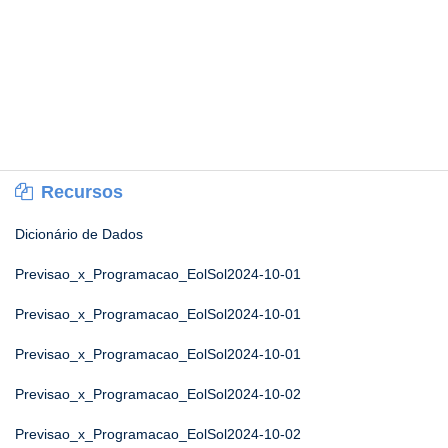
Recursos
Dicionário de Dados
Previsao_x_Programacao_EolSol2024-10-01
Previsao_x_Programacao_EolSol2024-10-01
Previsao_x_Programacao_EolSol2024-10-01
Previsao_x_Programacao_EolSol2024-10-02
Previsao_x_Programacao_EolSol2024-10-02