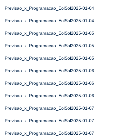
Previsao_x_Programacao_EolSol2025-01-04
Previsao_x_Programacao_EolSol2025-01-04
Previsao_x_Programacao_EolSol2025-01-05
Previsao_x_Programacao_EolSol2025-01-05
Previsao_x_Programacao_EolSol2025-01-05
Previsao_x_Programacao_EolSol2025-01-06
Previsao_x_Programacao_EolSol2025-01-06
Previsao_x_Programacao_EolSol2025-01-06
Previsao_x_Programacao_EolSol2025-01-07
Previsao_x_Programacao_EolSol2025-01-07
Previsao_x_Programacao_EolSol2025-01-07