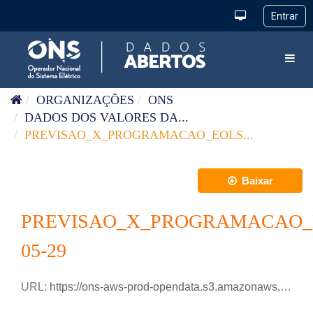
Pular para o conteúdo
Toggl
ORGANIZAÇÕES
ONS
DADOS DOS VALORES DA...
PREVISAO_X_PROGRAMACAO_EOLS...
Baixar
PREVISAO_X_PROGRAMACAO_E
05-29
URL:
https://ons-aws-prod-opendata.s3.amazonaws.com/dataset/programacao_x_previsao/PROGRAMACAO_X_PREVISAO_2025_05_29.xlsx