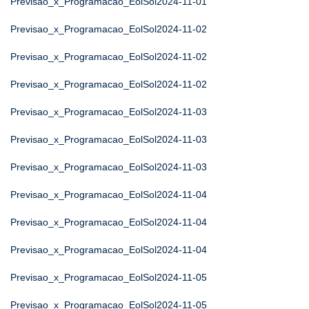
Previsao_x_Programacao_EolSol2024-11-01
Previsao_x_Programacao_EolSol2024-11-02
Previsao_x_Programacao_EolSol2024-11-02
Previsao_x_Programacao_EolSol2024-11-02
Previsao_x_Programacao_EolSol2024-11-03
Previsao_x_Programacao_EolSol2024-11-03
Previsao_x_Programacao_EolSol2024-11-03
Previsao_x_Programacao_EolSol2024-11-04
Previsao_x_Programacao_EolSol2024-11-04
Previsao_x_Programacao_EolSol2024-11-04
Previsao_x_Programacao_EolSol2024-11-05
Previsao_x_Programacao_EolSol2024-11-05