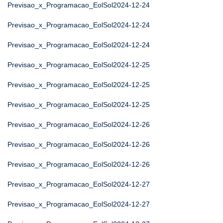
Previsao_x_Programacao_EolSol2024-12-24
Previsao_x_Programacao_EolSol2024-12-24
Previsao_x_Programacao_EolSol2024-12-24
Previsao_x_Programacao_EolSol2024-12-25
Previsao_x_Programacao_EolSol2024-12-25
Previsao_x_Programacao_EolSol2024-12-25
Previsao_x_Programacao_EolSol2024-12-26
Previsao_x_Programacao_EolSol2024-12-26
Previsao_x_Programacao_EolSol2024-12-26
Previsao_x_Programacao_EolSol2024-12-27
Previsao_x_Programacao_EolSol2024-12-27