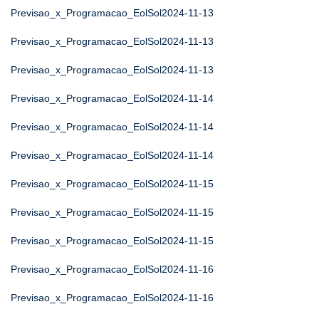
Previsao_x_Programacao_EolSol2024-11-13
Previsao_x_Programacao_EolSol2024-11-13
Previsao_x_Programacao_EolSol2024-11-13
Previsao_x_Programacao_EolSol2024-11-14
Previsao_x_Programacao_EolSol2024-11-14
Previsao_x_Programacao_EolSol2024-11-14
Previsao_x_Programacao_EolSol2024-11-15
Previsao_x_Programacao_EolSol2024-11-15
Previsao_x_Programacao_EolSol2024-11-15
Previsao_x_Programacao_EolSol2024-11-16
Previsao_x_Programacao_EolSol2024-11-16