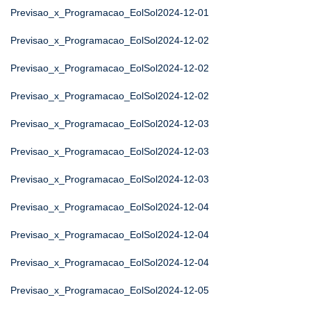
Previsao_x_Programacao_EolSol2024-12-01
Previsao_x_Programacao_EolSol2024-12-02
Previsao_x_Programacao_EolSol2024-12-02
Previsao_x_Programacao_EolSol2024-12-02
Previsao_x_Programacao_EolSol2024-12-03
Previsao_x_Programacao_EolSol2024-12-03
Previsao_x_Programacao_EolSol2024-12-03
Previsao_x_Programacao_EolSol2024-12-04
Previsao_x_Programacao_EolSol2024-12-04
Previsao_x_Programacao_EolSol2024-12-04
Previsao_x_Programacao_EolSol2024-12-05