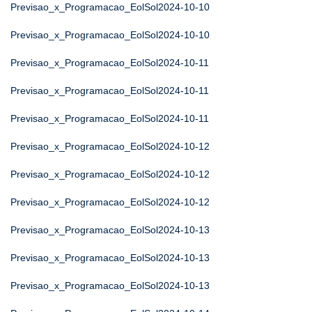
Previsao_x_Programacao_EolSol2024-10-10
Previsao_x_Programacao_EolSol2024-10-10
Previsao_x_Programacao_EolSol2024-10-11
Previsao_x_Programacao_EolSol2024-10-11
Previsao_x_Programacao_EolSol2024-10-11
Previsao_x_Programacao_EolSol2024-10-12
Previsao_x_Programacao_EolSol2024-10-12
Previsao_x_Programacao_EolSol2024-10-12
Previsao_x_Programacao_EolSol2024-10-13
Previsao_x_Programacao_EolSol2024-10-13
Previsao_x_Programacao_EolSol2024-10-13