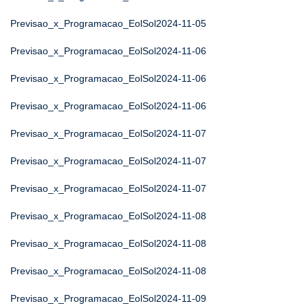
Previsao_x_Programacao_EolSol2024-11-05
Previsao_x_Programacao_EolSol2024-11-06
Previsao_x_Programacao_EolSol2024-11-06
Previsao_x_Programacao_EolSol2024-11-06
Previsao_x_Programacao_EolSol2024-11-07
Previsao_x_Programacao_EolSol2024-11-07
Previsao_x_Programacao_EolSol2024-11-07
Previsao_x_Programacao_EolSol2024-11-08
Previsao_x_Programacao_EolSol2024-11-08
Previsao_x_Programacao_EolSol2024-11-08
Previsao_x_Programacao_EolSol2024-11-09