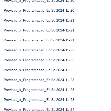
Previsao_x_Programacao_EolSol2024-11-20
Previsao_x_Programacao_EolSol2024-11-20
Previsao_x_Programacao_EolSol2024-11-21
Previsao_x_Programacao_EolSol2024-11-21
Previsao_x_Programacao_EolSol2024-11-21
Previsao_x_Programacao_EolSol2024-11-22
Previsao_x_Programacao_EolSol2024-11-22
Previsao_x_Programacao_EolSol2024-11-22
Previsao_x_Programacao_EolSol2024-11-23
Previsao_x_Programacao_EolSol2024-11-23
Previsao_x_Programacao_EolSol2024-11-23
Previsao_x_Programacao_EolSol2024-11-24