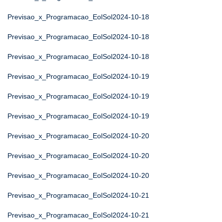
Previsao_x_Programacao_EolSol2024-10-18
Previsao_x_Programacao_EolSol2024-10-18
Previsao_x_Programacao_EolSol2024-10-18
Previsao_x_Programacao_EolSol2024-10-19
Previsao_x_Programacao_EolSol2024-10-19
Previsao_x_Programacao_EolSol2024-10-19
Previsao_x_Programacao_EolSol2024-10-20
Previsao_x_Programacao_EolSol2024-10-20
Previsao_x_Programacao_EolSol2024-10-20
Previsao_x_Programacao_EolSol2024-10-21
Previsao_x_Programacao_EolSol2024-10-21