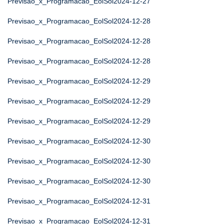
Previsao_x_Programacao_EolSol2024-12-27
Previsao_x_Programacao_EolSol2024-12-28
Previsao_x_Programacao_EolSol2024-12-28
Previsao_x_Programacao_EolSol2024-12-28
Previsao_x_Programacao_EolSol2024-12-29
Previsao_x_Programacao_EolSol2024-12-29
Previsao_x_Programacao_EolSol2024-12-29
Previsao_x_Programacao_EolSol2024-12-30
Previsao_x_Programacao_EolSol2024-12-30
Previsao_x_Programacao_EolSol2024-12-30
Previsao_x_Programacao_EolSol2024-12-31
Previsao_x_Programacao_EolSol2024-12-31