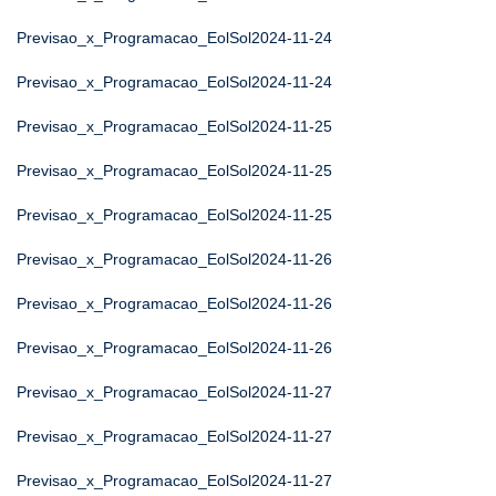
Previsao_x_Programacao_EolSol2024-11-24
Previsao_x_Programacao_EolSol2024-11-24
Previsao_x_Programacao_EolSol2024-11-25
Previsao_x_Programacao_EolSol2024-11-25
Previsao_x_Programacao_EolSol2024-11-25
Previsao_x_Programacao_EolSol2024-11-26
Previsao_x_Programacao_EolSol2024-11-26
Previsao_x_Programacao_EolSol2024-11-26
Previsao_x_Programacao_EolSol2024-11-27
Previsao_x_Programacao_EolSol2024-11-27
Previsao_x_Programacao_EolSol2024-11-27