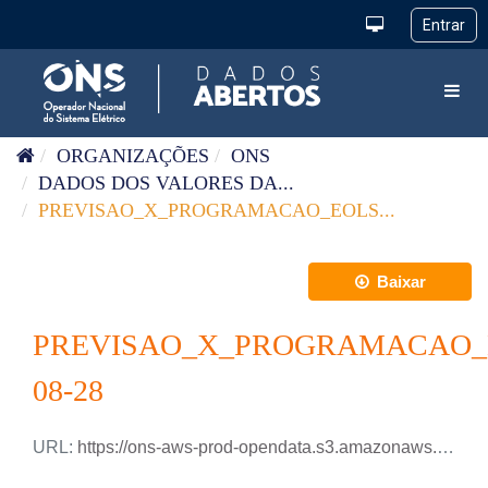
Pular para o conteúdo
Toggl
ORGANIZAÇÕES
ONS
DADOS DOS VALORES DA...
PREVISAO_X_PROGRAMACAO_EOLS...
Baixar
PREVISAO_X_PROGRAMACAO_E
08-28
URL:
https://ons-aws-prod-opendata.s3.amazonaws.com/dataset/programacao_x_previsao/PROGRAMACAO_X_PREVISAO_2025_08_28.xlsx