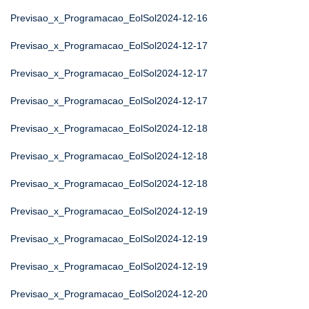
Previsao_x_Programacao_EolSol2024-12-16
Previsao_x_Programacao_EolSol2024-12-17
Previsao_x_Programacao_EolSol2024-12-17
Previsao_x_Programacao_EolSol2024-12-17
Previsao_x_Programacao_EolSol2024-12-18
Previsao_x_Programacao_EolSol2024-12-18
Previsao_x_Programacao_EolSol2024-12-18
Previsao_x_Programacao_EolSol2024-12-19
Previsao_x_Programacao_EolSol2024-12-19
Previsao_x_Programacao_EolSol2024-12-19
Previsao_x_Programacao_EolSol2024-12-20