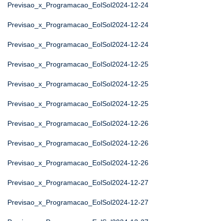
Previsao_x_Programacao_EolSol2024-12-24
Previsao_x_Programacao_EolSol2024-12-24
Previsao_x_Programacao_EolSol2024-12-24
Previsao_x_Programacao_EolSol2024-12-25
Previsao_x_Programacao_EolSol2024-12-25
Previsao_x_Programacao_EolSol2024-12-25
Previsao_x_Programacao_EolSol2024-12-26
Previsao_x_Programacao_EolSol2024-12-26
Previsao_x_Programacao_EolSol2024-12-26
Previsao_x_Programacao_EolSol2024-12-27
Previsao_x_Programacao_EolSol2024-12-27