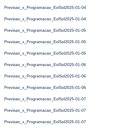
Previsao_x_Programacao_EolSol2025-01-04
Previsao_x_Programacao_EolSol2025-01-04
Previsao_x_Programacao_EolSol2025-01-05
Previsao_x_Programacao_EolSol2025-01-05
Previsao_x_Programacao_EolSol2025-01-05
Previsao_x_Programacao_EolSol2025-01-06
Previsao_x_Programacao_EolSol2025-01-06
Previsao_x_Programacao_EolSol2025-01-06
Previsao_x_Programacao_EolSol2025-01-07
Previsao_x_Programacao_EolSol2025-01-07
Previsao_x_Programacao_EolSol2025-01-07