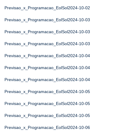
Previsao_x_Programacao_EolSol2024-10-02
Previsao_x_Programacao_EolSol2024-10-03
Previsao_x_Programacao_EolSol2024-10-03
Previsao_x_Programacao_EolSol2024-10-03
Previsao_x_Programacao_EolSol2024-10-04
Previsao_x_Programacao_EolSol2024-10-04
Previsao_x_Programacao_EolSol2024-10-04
Previsao_x_Programacao_EolSol2024-10-05
Previsao_x_Programacao_EolSol2024-10-05
Previsao_x_Programacao_EolSol2024-10-05
Previsao_x_Programacao_EolSol2024-10-06