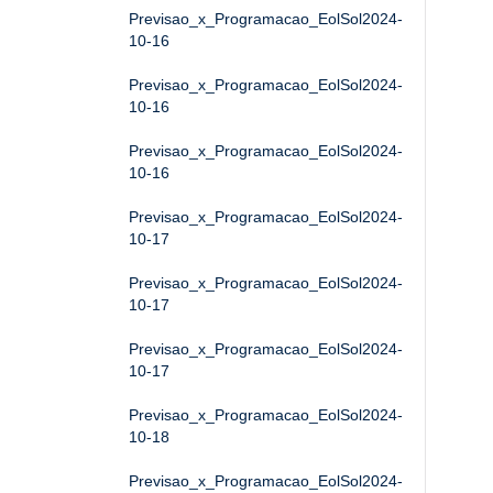
Previsao_x_Programacao_EolSol2024-
10-16
Previsao_x_Programacao_EolSol2024-
10-16
Previsao_x_Programacao_EolSol2024-
10-16
Previsao_x_Programacao_EolSol2024-
10-17
Previsao_x_Programacao_EolSol2024-
10-17
Previsao_x_Programacao_EolSol2024-
10-17
Previsao_x_Programacao_EolSol2024-
10-18
Previsao_x_Programacao_EolSol2024-