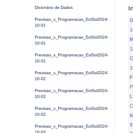
I
Dicionário de Dados
Previsao_x_Programacao_EolSol2024-
D
10-01
1
Previsao_x_Programacao_EolSol2024-
M
10-01
1
Previsao_x_Programacao_EolSol2024-
C
10-01
1
Previsao_x_Programacao_EolSol2024-
F
10-02
Previsao_x_Programacao_EolSol2024-
L
10-02
C
Previsao_x_Programacao_EolSol2024-
10-02
I
9
Previsao_x_Programacao_EolSol2024-
10-03