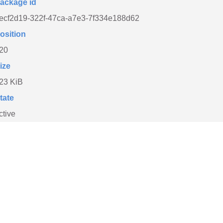
ackage id
ecf2d19-322f-47ca-a7e3-7f334e188d62
osition
20
ize
23 KiB
tate
ctive