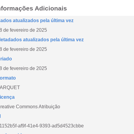
nformações Adicionais
ados atualizados pela última vez
8 de fevereiro de 2025
etadados atualizados pela última vez
8 de fevereiro de 2025
riado
8 de fevereiro de 2025
ormato
PARQUET
icença
reative Commons Atribuição
d
1152b5f-af9f-41e4-9393-ad5d4523cbbe