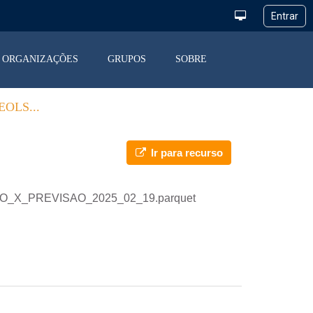
ORGANIZAÇÕES
GRUPOS
SOBRE
OLS...
Ir para recurso
ACAO_X_PREVISAO_2025_02_19.parquet