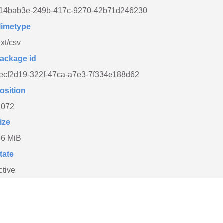
14bab3e-249b-417c-9270-42b71d246230
imetype
ext/csv
ackage id
ecf2d19-322f-47ca-a7e3-7f334e188d62
osition
.072
ize
,6 MiB
tate
ctive