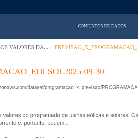
CONJUNTOS DE DADOS
OS VALORES DA...
PREVISAO_X_PROGRAMACAO_E
ACAO_EOLSOL2025-09-30
.amazonaws.com/dataset/programacao_x_previsao/PROGRAM
 valores do programado de usinas eólicas e solares. Os
rrente e, portanto, podem...