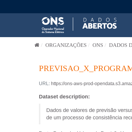
Pular para o conteúdo
ORGANIZAÇÕES
ONS
DADOS D
PREVISAO_X_PROGRAM
URL:
https://ons-aws-prod-opendata.s3
Dataset description:
Dados de valores de previsão versus
de um processo de consistência reco