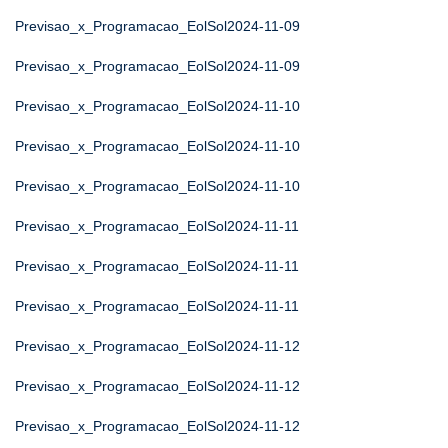
Previsao_x_Programacao_EolSol2024-11-09
Previsao_x_Programacao_EolSol2024-11-09
Previsao_x_Programacao_EolSol2024-11-10
Previsao_x_Programacao_EolSol2024-11-10
Previsao_x_Programacao_EolSol2024-11-10
Previsao_x_Programacao_EolSol2024-11-11
Previsao_x_Programacao_EolSol2024-11-11
Previsao_x_Programacao_EolSol2024-11-11
Previsao_x_Programacao_EolSol2024-11-12
Previsao_x_Programacao_EolSol2024-11-12
Previsao_x_Programacao_EolSol2024-11-12