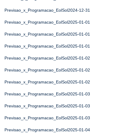
Previsao_x_Programacao_EolSol2024-12-31
Previsao_x_Programacao_EolSol2025-01-01
Previsao_x_Programacao_EolSol2025-01-01
Previsao_x_Programacao_EolSol2025-01-01
Previsao_x_Programacao_EolSol2025-01-02
Previsao_x_Programacao_EolSol2025-01-02
Previsao_x_Programacao_EolSol2025-01-02
Previsao_x_Programacao_EolSol2025-01-03
Previsao_x_Programacao_EolSol2025-01-03
Previsao_x_Programacao_EolSol2025-01-03
Previsao_x_Programacao_EolSol2025-01-04