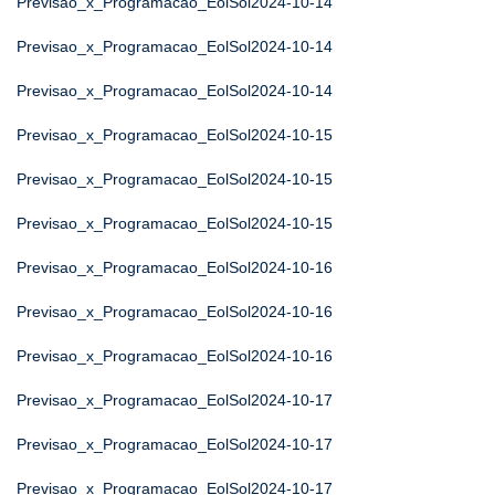
Previsao_x_Programacao_EolSol2024-10-14
Previsao_x_Programacao_EolSol2024-10-14
Previsao_x_Programacao_EolSol2024-10-14
Previsao_x_Programacao_EolSol2024-10-15
Previsao_x_Programacao_EolSol2024-10-15
Previsao_x_Programacao_EolSol2024-10-15
Previsao_x_Programacao_EolSol2024-10-16
Previsao_x_Programacao_EolSol2024-10-16
Previsao_x_Programacao_EolSol2024-10-16
Previsao_x_Programacao_EolSol2024-10-17
Previsao_x_Programacao_EolSol2024-10-17
Previsao_x_Programacao_EolSol2024-10-17