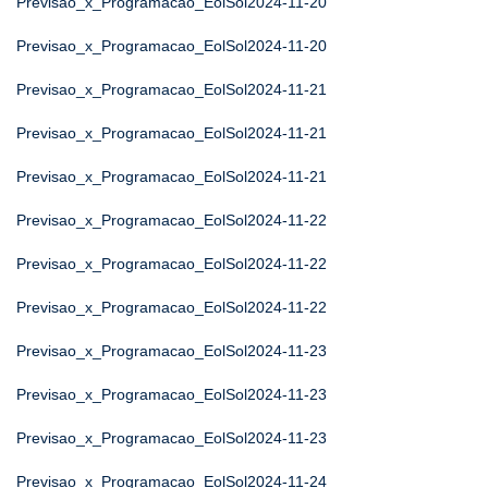
Previsao_x_Programacao_EolSol2024-11-20
Previsao_x_Programacao_EolSol2024-11-20
Previsao_x_Programacao_EolSol2024-11-21
Previsao_x_Programacao_EolSol2024-11-21
Previsao_x_Programacao_EolSol2024-11-21
Previsao_x_Programacao_EolSol2024-11-22
Previsao_x_Programacao_EolSol2024-11-22
Previsao_x_Programacao_EolSol2024-11-22
Previsao_x_Programacao_EolSol2024-11-23
Previsao_x_Programacao_EolSol2024-11-23
Previsao_x_Programacao_EolSol2024-11-23
Previsao_x_Programacao_EolSol2024-11-24