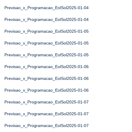
Previsao_x_Programacao_EolSol2025-01-04
Previsao_x_Programacao_EolSol2025-01-04
Previsao_x_Programacao_EolSol2025-01-05
Previsao_x_Programacao_EolSol2025-01-05
Previsao_x_Programacao_EolSol2025-01-05
Previsao_x_Programacao_EolSol2025-01-06
Previsao_x_Programacao_EolSol2025-01-06
Previsao_x_Programacao_EolSol2025-01-06
Previsao_x_Programacao_EolSol2025-01-07
Previsao_x_Programacao_EolSol2025-01-07
Previsao_x_Programacao_EolSol2025-01-07