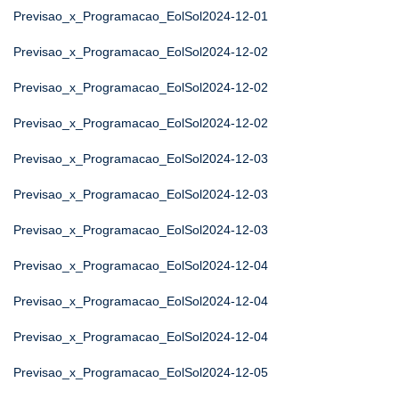
Previsao_x_Programacao_EolSol2024-12-01
Previsao_x_Programacao_EolSol2024-12-02
Previsao_x_Programacao_EolSol2024-12-02
Previsao_x_Programacao_EolSol2024-12-02
Previsao_x_Programacao_EolSol2024-12-03
Previsao_x_Programacao_EolSol2024-12-03
Previsao_x_Programacao_EolSol2024-12-03
Previsao_x_Programacao_EolSol2024-12-04
Previsao_x_Programacao_EolSol2024-12-04
Previsao_x_Programacao_EolSol2024-12-04
Previsao_x_Programacao_EolSol2024-12-05