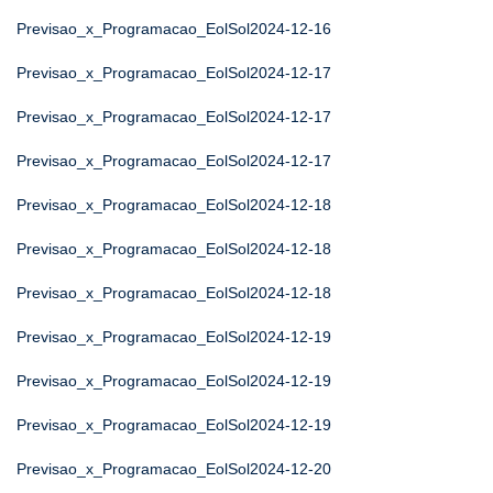
Previsao_x_Programacao_EolSol2024-12-16
Previsao_x_Programacao_EolSol2024-12-17
Previsao_x_Programacao_EolSol2024-12-17
Previsao_x_Programacao_EolSol2024-12-17
Previsao_x_Programacao_EolSol2024-12-18
Previsao_x_Programacao_EolSol2024-12-18
Previsao_x_Programacao_EolSol2024-12-18
Previsao_x_Programacao_EolSol2024-12-19
Previsao_x_Programacao_EolSol2024-12-19
Previsao_x_Programacao_EolSol2024-12-19
Previsao_x_Programacao_EolSol2024-12-20