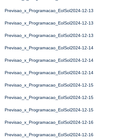
Previsao_x_Programacao_EolSol2024-12-13
Previsao_x_Programacao_EolSol2024-12-13
Previsao_x_Programacao_EolSol2024-12-13
Previsao_x_Programacao_EolSol2024-12-14
Previsao_x_Programacao_EolSol2024-12-14
Previsao_x_Programacao_EolSol2024-12-14
Previsao_x_Programacao_EolSol2024-12-15
Previsao_x_Programacao_EolSol2024-12-15
Previsao_x_Programacao_EolSol2024-12-15
Previsao_x_Programacao_EolSol2024-12-16
Previsao_x_Programacao_EolSol2024-12-16