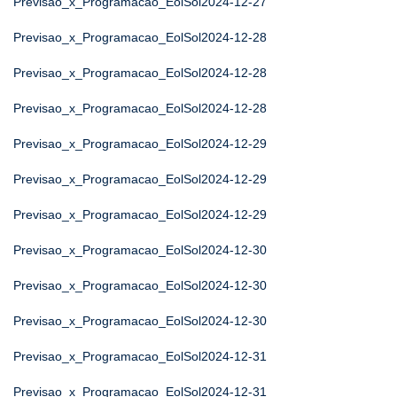
Previsao_x_Programacao_EolSol2024-12-27
Previsao_x_Programacao_EolSol2024-12-28
Previsao_x_Programacao_EolSol2024-12-28
Previsao_x_Programacao_EolSol2024-12-28
Previsao_x_Programacao_EolSol2024-12-29
Previsao_x_Programacao_EolSol2024-12-29
Previsao_x_Programacao_EolSol2024-12-29
Previsao_x_Programacao_EolSol2024-12-30
Previsao_x_Programacao_EolSol2024-12-30
Previsao_x_Programacao_EolSol2024-12-30
Previsao_x_Programacao_EolSol2024-12-31
Previsao_x_Programacao_EolSol2024-12-31