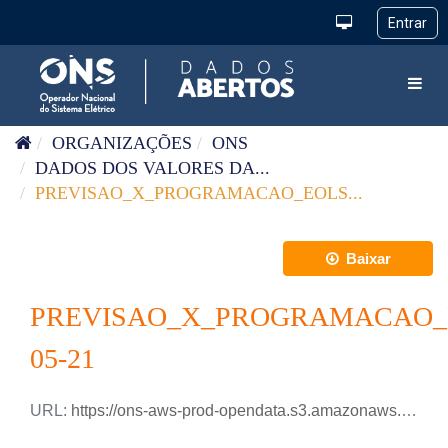
Pular para o conteúdo
Toggl
ORGANIZAÇÕES
ONS
DADOS DOS VALORES DA...
PREVISAO_X_PROGRAMACAO_EOLS...
Baixar
PREVISAO_X_PROGRAMACAO_E
05-21
URL:
https://ons-aws-prod-opendata.s3.amazonaws.com/dataset/programacao_x_previsao/PROGRAMACAO_X_PREVISAO_2025_05_21.csv