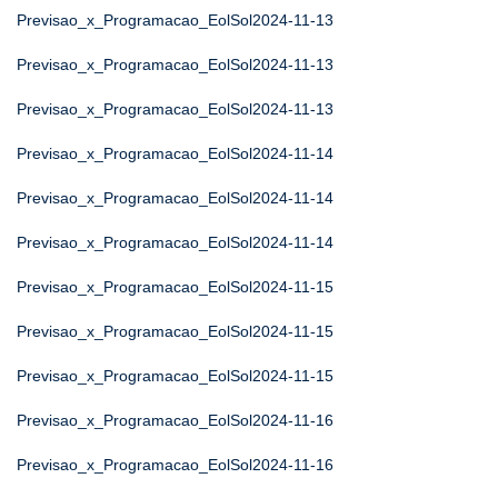
Previsao_x_Programacao_EolSol2024-11-13
Previsao_x_Programacao_EolSol2024-11-13
Previsao_x_Programacao_EolSol2024-11-13
Previsao_x_Programacao_EolSol2024-11-14
Previsao_x_Programacao_EolSol2024-11-14
Previsao_x_Programacao_EolSol2024-11-14
Previsao_x_Programacao_EolSol2024-11-15
Previsao_x_Programacao_EolSol2024-11-15
Previsao_x_Programacao_EolSol2024-11-15
Previsao_x_Programacao_EolSol2024-11-16
Previsao_x_Programacao_EolSol2024-11-16