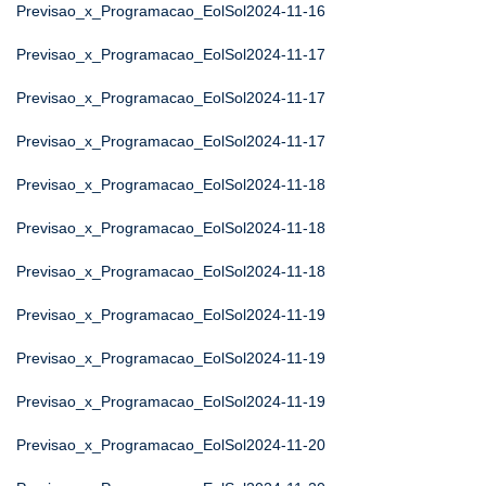
Previsao_x_Programacao_EolSol2024-11-16
Previsao_x_Programacao_EolSol2024-11-17
Previsao_x_Programacao_EolSol2024-11-17
Previsao_x_Programacao_EolSol2024-11-17
Previsao_x_Programacao_EolSol2024-11-18
Previsao_x_Programacao_EolSol2024-11-18
Previsao_x_Programacao_EolSol2024-11-18
Previsao_x_Programacao_EolSol2024-11-19
Previsao_x_Programacao_EolSol2024-11-19
Previsao_x_Programacao_EolSol2024-11-19
Previsao_x_Programacao_EolSol2024-11-20