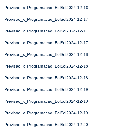
Previsao_x_Programacao_EolSol2024-12-16
Previsao_x_Programacao_EolSol2024-12-17
Previsao_x_Programacao_EolSol2024-12-17
Previsao_x_Programacao_EolSol2024-12-17
Previsao_x_Programacao_EolSol2024-12-18
Previsao_x_Programacao_EolSol2024-12-18
Previsao_x_Programacao_EolSol2024-12-18
Previsao_x_Programacao_EolSol2024-12-19
Previsao_x_Programacao_EolSol2024-12-19
Previsao_x_Programacao_EolSol2024-12-19
Previsao_x_Programacao_EolSol2024-12-20