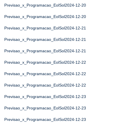
Previsao_x_Programacao_EolSol2024-12-20
Previsao_x_Programacao_EolSol2024-12-20
Previsao_x_Programacao_EolSol2024-12-21
Previsao_x_Programacao_EolSol2024-12-21
Previsao_x_Programacao_EolSol2024-12-21
Previsao_x_Programacao_EolSol2024-12-22
Previsao_x_Programacao_EolSol2024-12-22
Previsao_x_Programacao_EolSol2024-12-22
Previsao_x_Programacao_EolSol2024-12-23
Previsao_x_Programacao_EolSol2024-12-23
Previsao_x_Programacao_EolSol2024-12-23