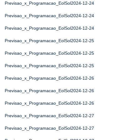
Previsao_x_Programacao_EolSol2024-12-24
Previsao_x_Programacao_EolSol2024-12-24
Previsao_x_Programacao_EolSol2024-12-24
Previsao_x_Programacao_EolSol2024-12-25
Previsao_x_Programacao_EolSol2024-12-25
Previsao_x_Programacao_EolSol2024-12-25
Previsao_x_Programacao_EolSol2024-12-26
Previsao_x_Programacao_EolSol2024-12-26
Previsao_x_Programacao_EolSol2024-12-26
Previsao_x_Programacao_EolSol2024-12-27
Previsao_x_Programacao_EolSol2024-12-27