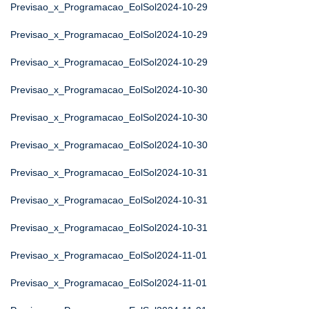
Previsao_x_Programacao_EolSol2024-10-29
Previsao_x_Programacao_EolSol2024-10-29
Previsao_x_Programacao_EolSol2024-10-29
Previsao_x_Programacao_EolSol2024-10-30
Previsao_x_Programacao_EolSol2024-10-30
Previsao_x_Programacao_EolSol2024-10-30
Previsao_x_Programacao_EolSol2024-10-31
Previsao_x_Programacao_EolSol2024-10-31
Previsao_x_Programacao_EolSol2024-10-31
Previsao_x_Programacao_EolSol2024-11-01
Previsao_x_Programacao_EolSol2024-11-01