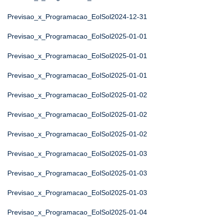
Previsao_x_Programacao_EolSol2024-12-31
Previsao_x_Programacao_EolSol2025-01-01
Previsao_x_Programacao_EolSol2025-01-01
Previsao_x_Programacao_EolSol2025-01-01
Previsao_x_Programacao_EolSol2025-01-02
Previsao_x_Programacao_EolSol2025-01-02
Previsao_x_Programacao_EolSol2025-01-02
Previsao_x_Programacao_EolSol2025-01-03
Previsao_x_Programacao_EolSol2025-01-03
Previsao_x_Programacao_EolSol2025-01-03
Previsao_x_Programacao_EolSol2025-01-04