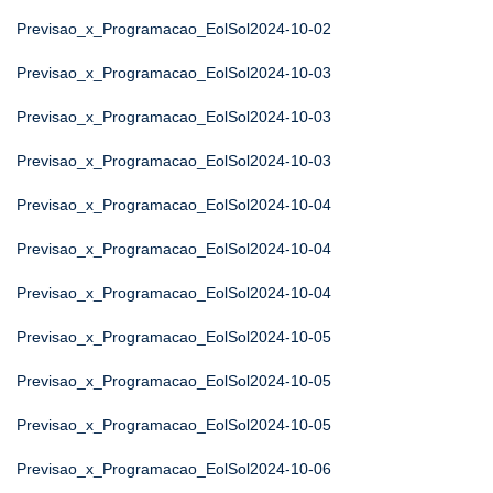
Previsao_x_Programacao_EolSol2024-10-02
Previsao_x_Programacao_EolSol2024-10-03
Previsao_x_Programacao_EolSol2024-10-03
Previsao_x_Programacao_EolSol2024-10-03
Previsao_x_Programacao_EolSol2024-10-04
Previsao_x_Programacao_EolSol2024-10-04
Previsao_x_Programacao_EolSol2024-10-04
Previsao_x_Programacao_EolSol2024-10-05
Previsao_x_Programacao_EolSol2024-10-05
Previsao_x_Programacao_EolSol2024-10-05
Previsao_x_Programacao_EolSol2024-10-06