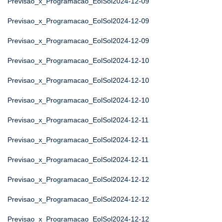
Previsao_x_Programacao_EolSol2024-12-09
Previsao_x_Programacao_EolSol2024-12-09
Previsao_x_Programacao_EolSol2024-12-09
Previsao_x_Programacao_EolSol2024-12-10
Previsao_x_Programacao_EolSol2024-12-10
Previsao_x_Programacao_EolSol2024-12-10
Previsao_x_Programacao_EolSol2024-12-11
Previsao_x_Programacao_EolSol2024-12-11
Previsao_x_Programacao_EolSol2024-12-11
Previsao_x_Programacao_EolSol2024-12-12
Previsao_x_Programacao_EolSol2024-12-12
Previsao_x_Programacao_EolSol2024-12-12