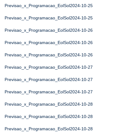
Previsao_x_Programacao_EolSol2024-10-25
Previsao_x_Programacao_EolSol2024-10-25
Previsao_x_Programacao_EolSol2024-10-26
Previsao_x_Programacao_EolSol2024-10-26
Previsao_x_Programacao_EolSol2024-10-26
Previsao_x_Programacao_EolSol2024-10-27
Previsao_x_Programacao_EolSol2024-10-27
Previsao_x_Programacao_EolSol2024-10-27
Previsao_x_Programacao_EolSol2024-10-28
Previsao_x_Programacao_EolSol2024-10-28
Previsao_x_Programacao_EolSol2024-10-28