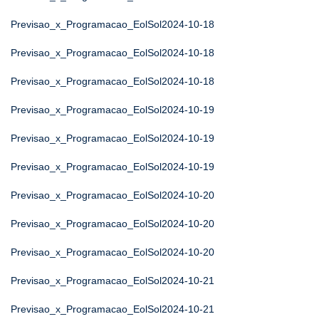
Previsao_x_Programacao_EolSol2024-10-18
Previsao_x_Programacao_EolSol2024-10-18
Previsao_x_Programacao_EolSol2024-10-18
Previsao_x_Programacao_EolSol2024-10-19
Previsao_x_Programacao_EolSol2024-10-19
Previsao_x_Programacao_EolSol2024-10-19
Previsao_x_Programacao_EolSol2024-10-20
Previsao_x_Programacao_EolSol2024-10-20
Previsao_x_Programacao_EolSol2024-10-20
Previsao_x_Programacao_EolSol2024-10-21
Previsao_x_Programacao_EolSol2024-10-21