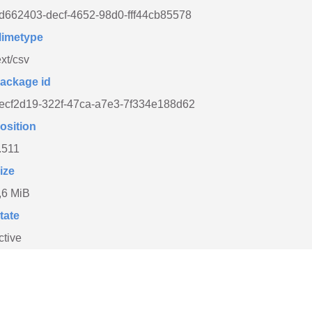
d662403-decf-4652-98d0-fff44cb85578
imetype
ext/csv
ackage id
ecf2d19-322f-47ca-a7e3-7f334e188d62
osition
.511
ize
,6 MiB
tate
ctive