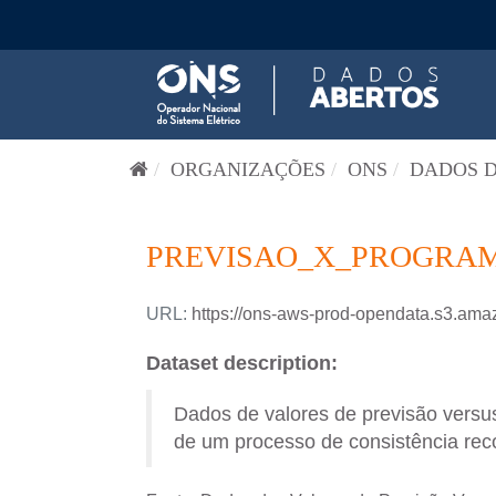
Pular para o conteúdo
ORGANIZAÇÕES
ONS
DADOS D
PREVISAO_X_PROGRAM
URL:
https://ons-aws-prod-opendata.s3
Dataset description:
Dados de valores de previsão versus
de um processo de consistência reco