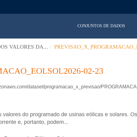
CONJUNTOS DE DADOS
OS VALORES DA...
PREVISAO_X_PROGRAMACAO_E
ACAO_EOLSOL2026-02-23
.amazonaws.com/dataset/programacao_x_previsao/PROGRAM
 valores do programado de usinas eólicas e solares. Os
rrente e, portanto, podem...