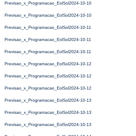
Previsao_x_Programacao_EolSol2024-10-10
Previsao_x_Programacao_EolSol2024-10-10
Previsao_x_Programacao_EolSol2024-10-11
Previsao_x_Programacao_EolSol2024-10-11
Previsao_x_Programacao_EolSol2024-10-11
Previsao_x_Programacao_EolSol2024-10-12
Previsao_x_Programacao_EolSol2024-10-12
Previsao_x_Programacao_EolSol2024-10-12
Previsao_x_Programacao_EolSol2024-10-13
Previsao_x_Programacao_EolSol2024-10-13
Previsao_x_Programacao_EolSol2024-10-13