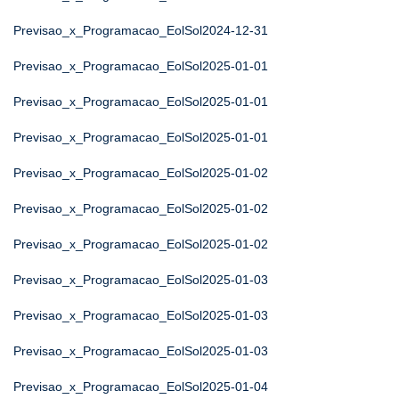
Previsao_x_Programacao_EolSol2024-12-31
Previsao_x_Programacao_EolSol2025-01-01
Previsao_x_Programacao_EolSol2025-01-01
Previsao_x_Programacao_EolSol2025-01-01
Previsao_x_Programacao_EolSol2025-01-02
Previsao_x_Programacao_EolSol2025-01-02
Previsao_x_Programacao_EolSol2025-01-02
Previsao_x_Programacao_EolSol2025-01-03
Previsao_x_Programacao_EolSol2025-01-03
Previsao_x_Programacao_EolSol2025-01-03
Previsao_x_Programacao_EolSol2025-01-04