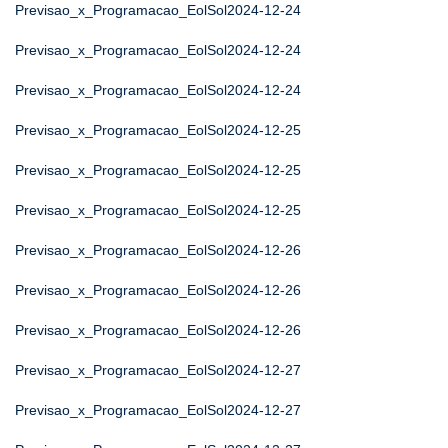
Previsao_x_Programacao_EolSol2024-12-24
Previsao_x_Programacao_EolSol2024-12-24
Previsao_x_Programacao_EolSol2024-12-24
Previsao_x_Programacao_EolSol2024-12-25
Previsao_x_Programacao_EolSol2024-12-25
Previsao_x_Programacao_EolSol2024-12-25
Previsao_x_Programacao_EolSol2024-12-26
Previsao_x_Programacao_EolSol2024-12-26
Previsao_x_Programacao_EolSol2024-12-26
Previsao_x_Programacao_EolSol2024-12-27
Previsao_x_Programacao_EolSol2024-12-27