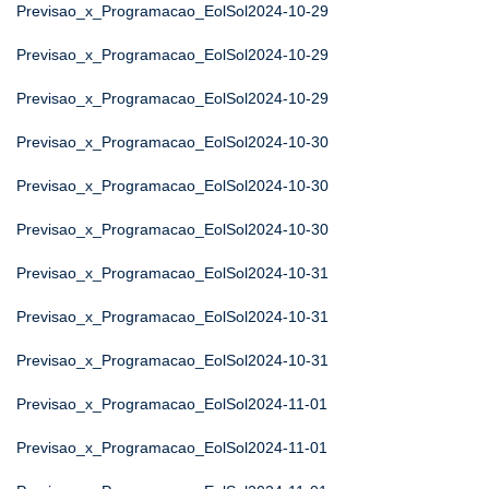
Previsao_x_Programacao_EolSol2024-10-29
Previsao_x_Programacao_EolSol2024-10-29
Previsao_x_Programacao_EolSol2024-10-29
Previsao_x_Programacao_EolSol2024-10-30
Previsao_x_Programacao_EolSol2024-10-30
Previsao_x_Programacao_EolSol2024-10-30
Previsao_x_Programacao_EolSol2024-10-31
Previsao_x_Programacao_EolSol2024-10-31
Previsao_x_Programacao_EolSol2024-10-31
Previsao_x_Programacao_EolSol2024-11-01
Previsao_x_Programacao_EolSol2024-11-01