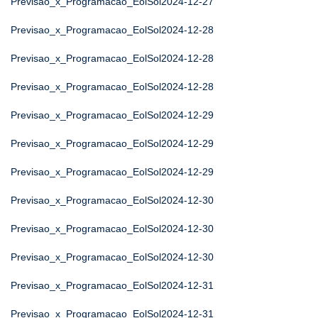
Previsao_x_Programacao_EolSol2024-12-27
Previsao_x_Programacao_EolSol2024-12-28
Previsao_x_Programacao_EolSol2024-12-28
Previsao_x_Programacao_EolSol2024-12-28
Previsao_x_Programacao_EolSol2024-12-29
Previsao_x_Programacao_EolSol2024-12-29
Previsao_x_Programacao_EolSol2024-12-29
Previsao_x_Programacao_EolSol2024-12-30
Previsao_x_Programacao_EolSol2024-12-30
Previsao_x_Programacao_EolSol2024-12-30
Previsao_x_Programacao_EolSol2024-12-31
Previsao_x_Programacao_EolSol2024-12-31