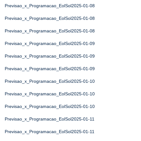
Previsao_x_Programacao_EolSol2025-01-08
Previsao_x_Programacao_EolSol2025-01-08
Previsao_x_Programacao_EolSol2025-01-08
Previsao_x_Programacao_EolSol2025-01-09
Previsao_x_Programacao_EolSol2025-01-09
Previsao_x_Programacao_EolSol2025-01-09
Previsao_x_Programacao_EolSol2025-01-10
Previsao_x_Programacao_EolSol2025-01-10
Previsao_x_Programacao_EolSol2025-01-10
Previsao_x_Programacao_EolSol2025-01-11
Previsao_x_Programacao_EolSol2025-01-11