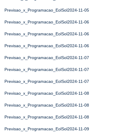
Previsao_x_Programacao_EolSol2024-11-05
Previsao_x_Programacao_EolSol2024-11-06
Previsao_x_Programacao_EolSol2024-11-06
Previsao_x_Programacao_EolSol2024-11-06
Previsao_x_Programacao_EolSol2024-11-07
Previsao_x_Programacao_EolSol2024-11-07
Previsao_x_Programacao_EolSol2024-11-07
Previsao_x_Programacao_EolSol2024-11-08
Previsao_x_Programacao_EolSol2024-11-08
Previsao_x_Programacao_EolSol2024-11-08
Previsao_x_Programacao_EolSol2024-11-09