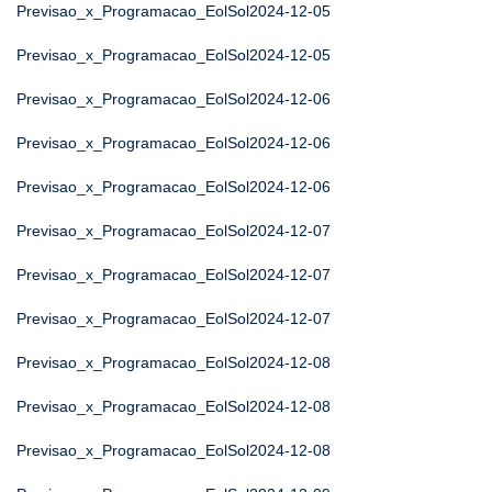
Previsao_x_Programacao_EolSol2024-12-05
Previsao_x_Programacao_EolSol2024-12-05
Previsao_x_Programacao_EolSol2024-12-06
Previsao_x_Programacao_EolSol2024-12-06
Previsao_x_Programacao_EolSol2024-12-06
Previsao_x_Programacao_EolSol2024-12-07
Previsao_x_Programacao_EolSol2024-12-07
Previsao_x_Programacao_EolSol2024-12-07
Previsao_x_Programacao_EolSol2024-12-08
Previsao_x_Programacao_EolSol2024-12-08
Previsao_x_Programacao_EolSol2024-12-08