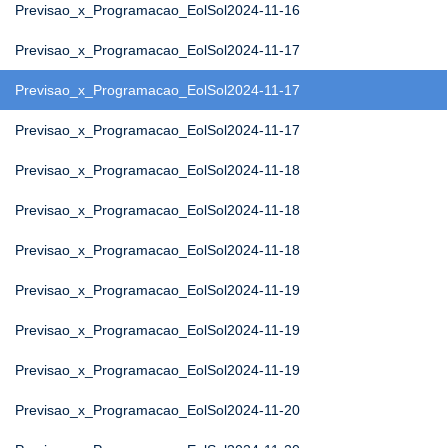
Previsao_x_Programacao_EolSol2024-11-16
Previsao_x_Programacao_EolSol2024-11-17
Previsao_x_Programacao_EolSol2024-11-17
Previsao_x_Programacao_EolSol2024-11-17
Previsao_x_Programacao_EolSol2024-11-18
Previsao_x_Programacao_EolSol2024-11-18
Previsao_x_Programacao_EolSol2024-11-18
Previsao_x_Programacao_EolSol2024-11-19
Previsao_x_Programacao_EolSol2024-11-19
Previsao_x_Programacao_EolSol2024-11-19
Previsao_x_Programacao_EolSol2024-11-20