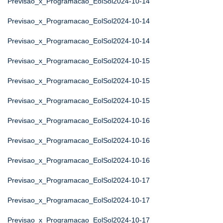
Previsao_x_Programacao_EolSol2024-10-14
Previsao_x_Programacao_EolSol2024-10-14
Previsao_x_Programacao_EolSol2024-10-14
Previsao_x_Programacao_EolSol2024-10-15
Previsao_x_Programacao_EolSol2024-10-15
Previsao_x_Programacao_EolSol2024-10-15
Previsao_x_Programacao_EolSol2024-10-16
Previsao_x_Programacao_EolSol2024-10-16
Previsao_x_Programacao_EolSol2024-10-16
Previsao_x_Programacao_EolSol2024-10-17
Previsao_x_Programacao_EolSol2024-10-17
Previsao_x_Programacao_EolSol2024-10-17