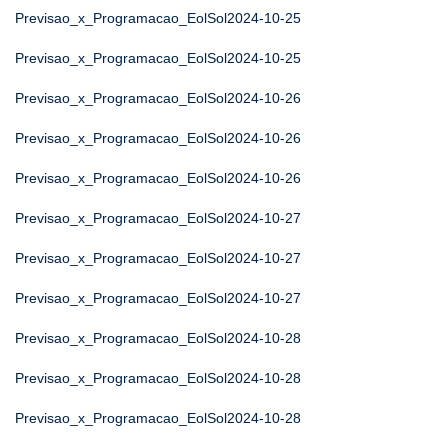
Previsao_x_Programacao_EolSol2024-10-25
Previsao_x_Programacao_EolSol2024-10-25
Previsao_x_Programacao_EolSol2024-10-26
Previsao_x_Programacao_EolSol2024-10-26
Previsao_x_Programacao_EolSol2024-10-26
Previsao_x_Programacao_EolSol2024-10-27
Previsao_x_Programacao_EolSol2024-10-27
Previsao_x_Programacao_EolSol2024-10-27
Previsao_x_Programacao_EolSol2024-10-28
Previsao_x_Programacao_EolSol2024-10-28
Previsao_x_Programacao_EolSol2024-10-28