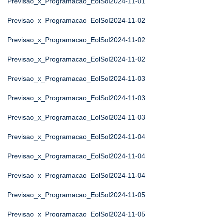
Previsao_x_Programacao_EolSol2024-11-01
Previsao_x_Programacao_EolSol2024-11-02
Previsao_x_Programacao_EolSol2024-11-02
Previsao_x_Programacao_EolSol2024-11-02
Previsao_x_Programacao_EolSol2024-11-03
Previsao_x_Programacao_EolSol2024-11-03
Previsao_x_Programacao_EolSol2024-11-03
Previsao_x_Programacao_EolSol2024-11-04
Previsao_x_Programacao_EolSol2024-11-04
Previsao_x_Programacao_EolSol2024-11-04
Previsao_x_Programacao_EolSol2024-11-05
Previsao_x_Programacao_EolSol2024-11-05