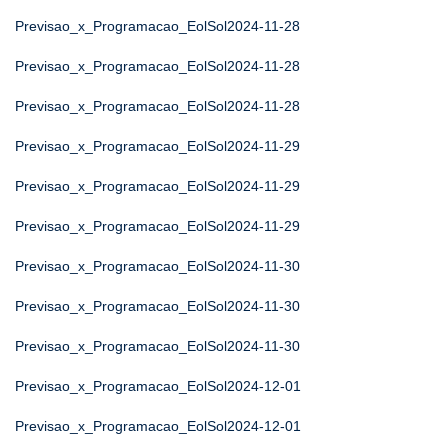
Previsao_x_Programacao_EolSol2024-11-28
Previsao_x_Programacao_EolSol2024-11-28
Previsao_x_Programacao_EolSol2024-11-28
Previsao_x_Programacao_EolSol2024-11-29
Previsao_x_Programacao_EolSol2024-11-29
Previsao_x_Programacao_EolSol2024-11-29
Previsao_x_Programacao_EolSol2024-11-30
Previsao_x_Programacao_EolSol2024-11-30
Previsao_x_Programacao_EolSol2024-11-30
Previsao_x_Programacao_EolSol2024-12-01
Previsao_x_Programacao_EolSol2024-12-01