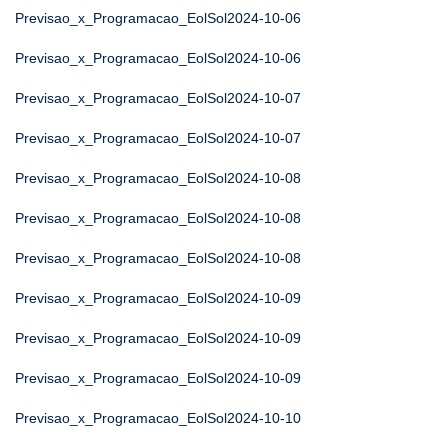
Previsao_x_Programacao_EolSol2024-10-06
Previsao_x_Programacao_EolSol2024-10-06
Previsao_x_Programacao_EolSol2024-10-07
Previsao_x_Programacao_EolSol2024-10-07
Previsao_x_Programacao_EolSol2024-10-08
Previsao_x_Programacao_EolSol2024-10-08
Previsao_x_Programacao_EolSol2024-10-08
Previsao_x_Programacao_EolSol2024-10-09
Previsao_x_Programacao_EolSol2024-10-09
Previsao_x_Programacao_EolSol2024-10-09
Previsao_x_Programacao_EolSol2024-10-10