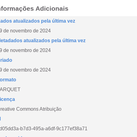
nformações Adicionais
ados atualizados pela última vez
9 de novembro de 2024
etadados atualizados pela última vez
9 de novembro de 2024
riado
9 de novembro de 2024
ormato
PARQUET
icença
reative Commons Atribuição
d
d05dd3a-b7d3-495a-a6df-9c177ef38a71