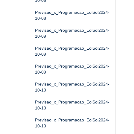
10-08
Previsao_x_Programacao_EolSol2024-
10-08
Previsao_x_Programacao_EolSol2024-
10-09
Previsao_x_Programacao_EolSol2024-
10-09
Previsao_x_Programacao_EolSol2024-
10-09
Previsao_x_Programacao_EolSol2024-
10-10
Previsao_x_Programacao_EolSol2024-
10-10
Previsao_x_Programacao_EolSol2024-
10-10