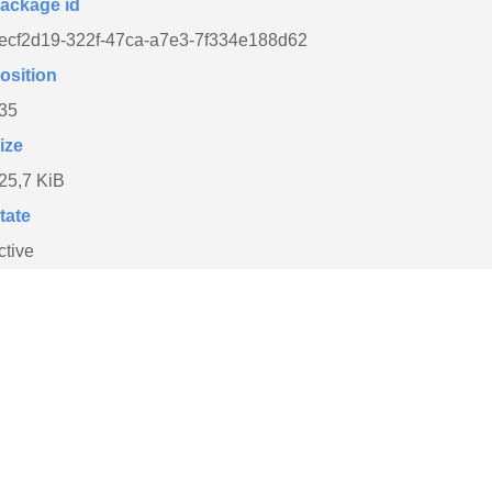
ackage id
ecf2d19-322f-47ca-a7e3-7f334e188d62
osition
35
ize
25,7 KiB
tate
ctive