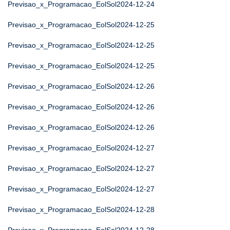
Previsao_x_Programacao_EolSol2024-12-24
Previsao_x_Programacao_EolSol2024-12-25
Previsao_x_Programacao_EolSol2024-12-25
Previsao_x_Programacao_EolSol2024-12-25
Previsao_x_Programacao_EolSol2024-12-26
Previsao_x_Programacao_EolSol2024-12-26
Previsao_x_Programacao_EolSol2024-12-26
Previsao_x_Programacao_EolSol2024-12-27
Previsao_x_Programacao_EolSol2024-12-27
Previsao_x_Programacao_EolSol2024-12-27
Previsao_x_Programacao_EolSol2024-12-28