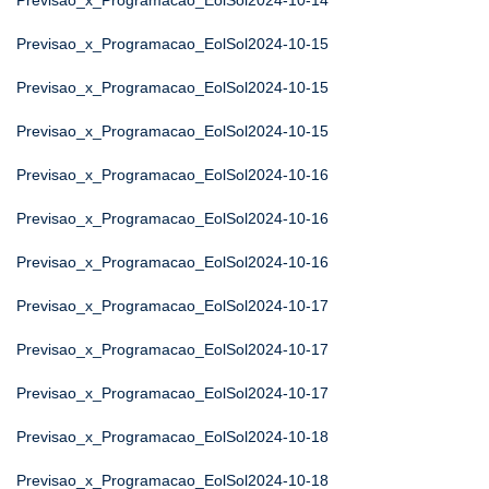
Previsao_x_Programacao_EolSol2024-10-14
Previsao_x_Programacao_EolSol2024-10-15
Previsao_x_Programacao_EolSol2024-10-15
Previsao_x_Programacao_EolSol2024-10-15
Previsao_x_Programacao_EolSol2024-10-16
Previsao_x_Programacao_EolSol2024-10-16
Previsao_x_Programacao_EolSol2024-10-16
Previsao_x_Programacao_EolSol2024-10-17
Previsao_x_Programacao_EolSol2024-10-17
Previsao_x_Programacao_EolSol2024-10-17
Previsao_x_Programacao_EolSol2024-10-18
Previsao_x_Programacao_EolSol2024-10-18