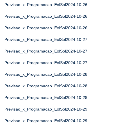
Previsao_x_Programacao_EolSol2024-10-26
Previsao_x_Programacao_EolSol2024-10-26
Previsao_x_Programacao_EolSol2024-10-26
Previsao_x_Programacao_EolSol2024-10-27
Previsao_x_Programacao_EolSol2024-10-27
Previsao_x_Programacao_EolSol2024-10-27
Previsao_x_Programacao_EolSol2024-10-28
Previsao_x_Programacao_EolSol2024-10-28
Previsao_x_Programacao_EolSol2024-10-28
Previsao_x_Programacao_EolSol2024-10-29
Previsao_x_Programacao_EolSol2024-10-29