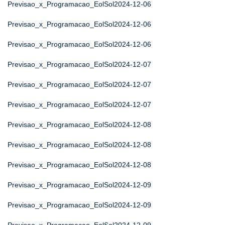
Previsao_x_Programacao_EolSol2024-12-06
Previsao_x_Programacao_EolSol2024-12-06
Previsao_x_Programacao_EolSol2024-12-06
Previsao_x_Programacao_EolSol2024-12-07
Previsao_x_Programacao_EolSol2024-12-07
Previsao_x_Programacao_EolSol2024-12-07
Previsao_x_Programacao_EolSol2024-12-08
Previsao_x_Programacao_EolSol2024-12-08
Previsao_x_Programacao_EolSol2024-12-08
Previsao_x_Programacao_EolSol2024-12-09
Previsao_x_Programacao_EolSol2024-12-09