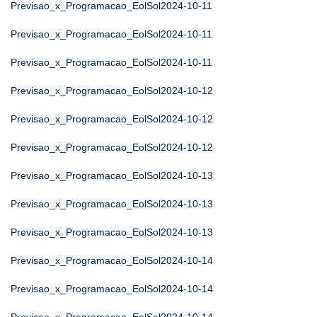
Previsao_x_Programacao_EolSol2024-10-11
Previsao_x_Programacao_EolSol2024-10-11
Previsao_x_Programacao_EolSol2024-10-11
Previsao_x_Programacao_EolSol2024-10-12
Previsao_x_Programacao_EolSol2024-10-12
Previsao_x_Programacao_EolSol2024-10-12
Previsao_x_Programacao_EolSol2024-10-13
Previsao_x_Programacao_EolSol2024-10-13
Previsao_x_Programacao_EolSol2024-10-13
Previsao_x_Programacao_EolSol2024-10-14
Previsao_x_Programacao_EolSol2024-10-14