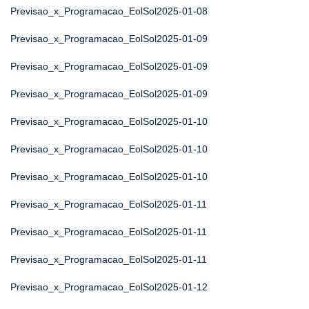
Previsao_x_Programacao_EolSol2025-01-08
Previsao_x_Programacao_EolSol2025-01-09
Previsao_x_Programacao_EolSol2025-01-09
Previsao_x_Programacao_EolSol2025-01-09
Previsao_x_Programacao_EolSol2025-01-10
Previsao_x_Programacao_EolSol2025-01-10
Previsao_x_Programacao_EolSol2025-01-10
Previsao_x_Programacao_EolSol2025-01-11
Previsao_x_Programacao_EolSol2025-01-11
Previsao_x_Programacao_EolSol2025-01-11
Previsao_x_Programacao_EolSol2025-01-12