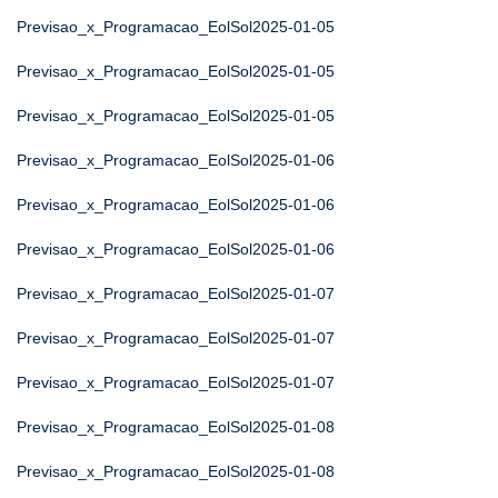
Previsao_x_Programacao_EolSol2025-01-05
Previsao_x_Programacao_EolSol2025-01-05
Previsao_x_Programacao_EolSol2025-01-05
Previsao_x_Programacao_EolSol2025-01-06
Previsao_x_Programacao_EolSol2025-01-06
Previsao_x_Programacao_EolSol2025-01-06
Previsao_x_Programacao_EolSol2025-01-07
Previsao_x_Programacao_EolSol2025-01-07
Previsao_x_Programacao_EolSol2025-01-07
Previsao_x_Programacao_EolSol2025-01-08
Previsao_x_Programacao_EolSol2025-01-08