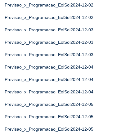
Previsao_x_Programacao_EolSol2024-12-02
Previsao_x_Programacao_EolSol2024-12-02
Previsao_x_Programacao_EolSol2024-12-03
Previsao_x_Programacao_EolSol2024-12-03
Previsao_x_Programacao_EolSol2024-12-03
Previsao_x_Programacao_EolSol2024-12-04
Previsao_x_Programacao_EolSol2024-12-04
Previsao_x_Programacao_EolSol2024-12-04
Previsao_x_Programacao_EolSol2024-12-05
Previsao_x_Programacao_EolSol2024-12-05
Previsao_x_Programacao_EolSol2024-12-05