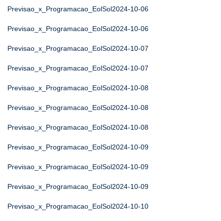
Previsao_x_Programacao_EolSol2024-10-06
Previsao_x_Programacao_EolSol2024-10-06
Previsao_x_Programacao_EolSol2024-10-07
Previsao_x_Programacao_EolSol2024-10-07
Previsao_x_Programacao_EolSol2024-10-08
Previsao_x_Programacao_EolSol2024-10-08
Previsao_x_Programacao_EolSol2024-10-08
Previsao_x_Programacao_EolSol2024-10-09
Previsao_x_Programacao_EolSol2024-10-09
Previsao_x_Programacao_EolSol2024-10-09
Previsao_x_Programacao_EolSol2024-10-10