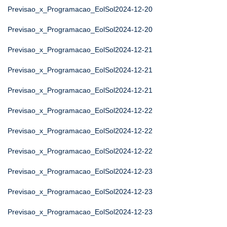
Previsao_x_Programacao_EolSol2024-12-20
Previsao_x_Programacao_EolSol2024-12-20
Previsao_x_Programacao_EolSol2024-12-21
Previsao_x_Programacao_EolSol2024-12-21
Previsao_x_Programacao_EolSol2024-12-21
Previsao_x_Programacao_EolSol2024-12-22
Previsao_x_Programacao_EolSol2024-12-22
Previsao_x_Programacao_EolSol2024-12-22
Previsao_x_Programacao_EolSol2024-12-23
Previsao_x_Programacao_EolSol2024-12-23
Previsao_x_Programacao_EolSol2024-12-23