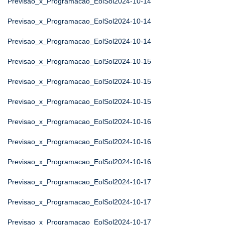
Previsao_x_Programacao_EolSol2024-10-14
Previsao_x_Programacao_EolSol2024-10-14
Previsao_x_Programacao_EolSol2024-10-14
Previsao_x_Programacao_EolSol2024-10-15
Previsao_x_Programacao_EolSol2024-10-15
Previsao_x_Programacao_EolSol2024-10-15
Previsao_x_Programacao_EolSol2024-10-16
Previsao_x_Programacao_EolSol2024-10-16
Previsao_x_Programacao_EolSol2024-10-16
Previsao_x_Programacao_EolSol2024-10-17
Previsao_x_Programacao_EolSol2024-10-17
Previsao_x_Programacao_EolSol2024-10-17