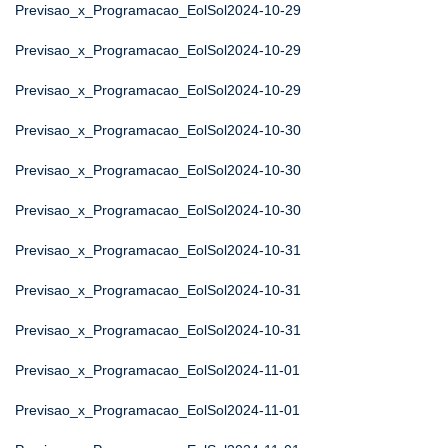
Previsao_x_Programacao_EolSol2024-10-29
Previsao_x_Programacao_EolSol2024-10-29
Previsao_x_Programacao_EolSol2024-10-29
Previsao_x_Programacao_EolSol2024-10-30
Previsao_x_Programacao_EolSol2024-10-30
Previsao_x_Programacao_EolSol2024-10-30
Previsao_x_Programacao_EolSol2024-10-31
Previsao_x_Programacao_EolSol2024-10-31
Previsao_x_Programacao_EolSol2024-10-31
Previsao_x_Programacao_EolSol2024-11-01
Previsao_x_Programacao_EolSol2024-11-01