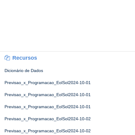
Recursos
Dicionário de Dados
Previsao_x_Programacao_EolSol2024-10-01
Previsao_x_Programacao_EolSol2024-10-01
Previsao_x_Programacao_EolSol2024-10-01
Previsao_x_Programacao_EolSol2024-10-02
Previsao_x_Programacao_EolSol2024-10-02