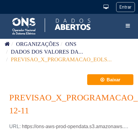
Pular para o conteúdo
Toggl
ORGANIZAÇÕES
ONS
DADOS DOS VALORES DA...
PREVISAO_X_PROGRAMACAO_EOLS...
Baixar
PREVISAO_X_PROGRAMACAO_E
12-11
URL:
https://ons-aws-prod-opendata.s3.amazonaws.com/dataset/programacao_x_previsao/PROGRAMACAO_X_PREVISAO_2025_12_11.xlsx