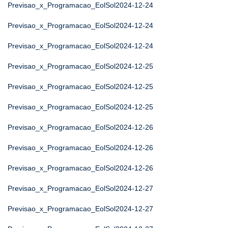
Previsao_x_Programacao_EolSol2024-12-24
Previsao_x_Programacao_EolSol2024-12-24
Previsao_x_Programacao_EolSol2024-12-24
Previsao_x_Programacao_EolSol2024-12-25
Previsao_x_Programacao_EolSol2024-12-25
Previsao_x_Programacao_EolSol2024-12-25
Previsao_x_Programacao_EolSol2024-12-26
Previsao_x_Programacao_EolSol2024-12-26
Previsao_x_Programacao_EolSol2024-12-26
Previsao_x_Programacao_EolSol2024-12-27
Previsao_x_Programacao_EolSol2024-12-27