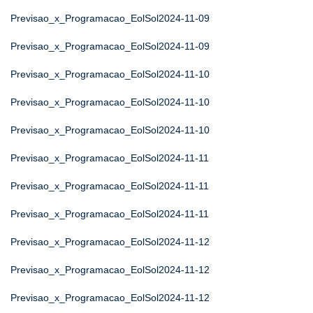
Previsao_x_Programacao_EolSol2024-11-09
Previsao_x_Programacao_EolSol2024-11-09
Previsao_x_Programacao_EolSol2024-11-10
Previsao_x_Programacao_EolSol2024-11-10
Previsao_x_Programacao_EolSol2024-11-10
Previsao_x_Programacao_EolSol2024-11-11
Previsao_x_Programacao_EolSol2024-11-11
Previsao_x_Programacao_EolSol2024-11-11
Previsao_x_Programacao_EolSol2024-11-12
Previsao_x_Programacao_EolSol2024-11-12
Previsao_x_Programacao_EolSol2024-11-12