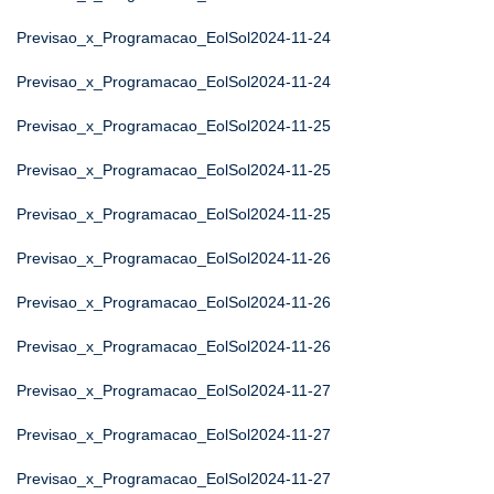
Previsao_x_Programacao_EolSol2024-11-24
Previsao_x_Programacao_EolSol2024-11-24
Previsao_x_Programacao_EolSol2024-11-25
Previsao_x_Programacao_EolSol2024-11-25
Previsao_x_Programacao_EolSol2024-11-25
Previsao_x_Programacao_EolSol2024-11-26
Previsao_x_Programacao_EolSol2024-11-26
Previsao_x_Programacao_EolSol2024-11-26
Previsao_x_Programacao_EolSol2024-11-27
Previsao_x_Programacao_EolSol2024-11-27
Previsao_x_Programacao_EolSol2024-11-27