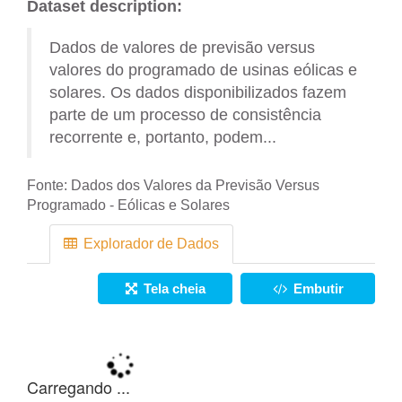
Dataset description:
Dados de valores de previsão versus
valores do programado de usinas eólicas e
solares. Os dados disponibilizados fazem
parte de um processo de consistência
recorrente e, portanto, podem...
Fonte:
Dados dos Valores da Previsão Versus
Programado - Eólicas e Solares
Explorador de Dados
Tela cheia
Embutir