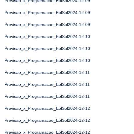
Previsao_x_Programacao_EolSol2024-12-09
Previsao_x_Programacao_EolSol2024-12-09
Previsao_x_Programacao_EolSol2024-12-09
Previsao_x_Programacao_EolSol2024-12-10
Previsao_x_Programacao_EolSol2024-12-10
Previsao_x_Programacao_EolSol2024-12-10
Previsao_x_Programacao_EolSol2024-12-11
Previsao_x_Programacao_EolSol2024-12-11
Previsao_x_Programacao_EolSol2024-12-11
Previsao_x_Programacao_EolSol2024-12-12
Previsao_x_Programacao_EolSol2024-12-12
Previsao_x_Programacao_EolSol2024-12-12