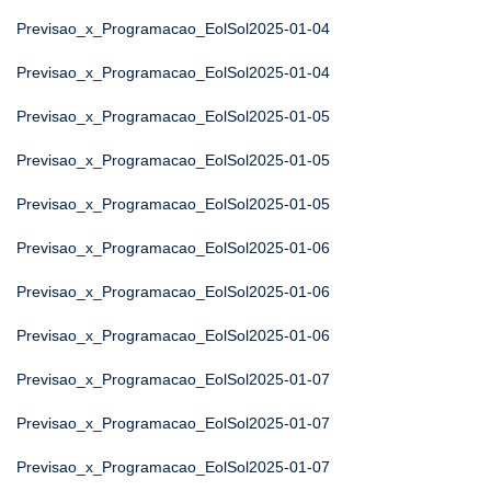
Previsao_x_Programacao_EolSol2025-01-04
Previsao_x_Programacao_EolSol2025-01-04
Previsao_x_Programacao_EolSol2025-01-05
Previsao_x_Programacao_EolSol2025-01-05
Previsao_x_Programacao_EolSol2025-01-05
Previsao_x_Programacao_EolSol2025-01-06
Previsao_x_Programacao_EolSol2025-01-06
Previsao_x_Programacao_EolSol2025-01-06
Previsao_x_Programacao_EolSol2025-01-07
Previsao_x_Programacao_EolSol2025-01-07
Previsao_x_Programacao_EolSol2025-01-07