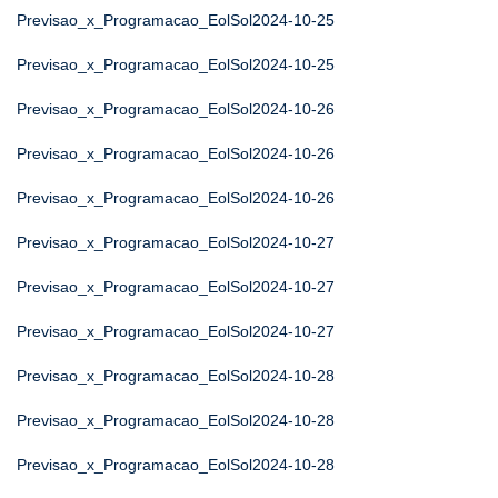
Previsao_x_Programacao_EolSol2024-10-25
Previsao_x_Programacao_EolSol2024-10-25
Previsao_x_Programacao_EolSol2024-10-26
Previsao_x_Programacao_EolSol2024-10-26
Previsao_x_Programacao_EolSol2024-10-26
Previsao_x_Programacao_EolSol2024-10-27
Previsao_x_Programacao_EolSol2024-10-27
Previsao_x_Programacao_EolSol2024-10-27
Previsao_x_Programacao_EolSol2024-10-28
Previsao_x_Programacao_EolSol2024-10-28
Previsao_x_Programacao_EolSol2024-10-28