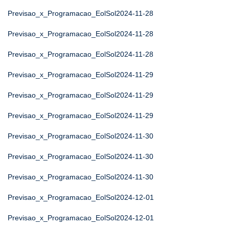
Previsao_x_Programacao_EolSol2024-11-28
Previsao_x_Programacao_EolSol2024-11-28
Previsao_x_Programacao_EolSol2024-11-28
Previsao_x_Programacao_EolSol2024-11-29
Previsao_x_Programacao_EolSol2024-11-29
Previsao_x_Programacao_EolSol2024-11-29
Previsao_x_Programacao_EolSol2024-11-30
Previsao_x_Programacao_EolSol2024-11-30
Previsao_x_Programacao_EolSol2024-11-30
Previsao_x_Programacao_EolSol2024-12-01
Previsao_x_Programacao_EolSol2024-12-01