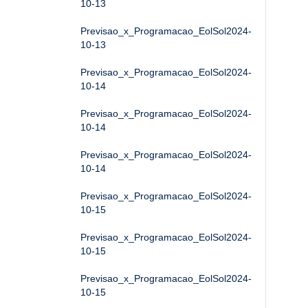
10-13
Previsao_x_Programacao_EolSol2024-
10-13
Previsao_x_Programacao_EolSol2024-
10-14
Previsao_x_Programacao_EolSol2024-
10-14
Previsao_x_Programacao_EolSol2024-
10-14
Previsao_x_Programacao_EolSol2024-
10-15
Previsao_x_Programacao_EolSol2024-
10-15
Previsao_x_Programacao_EolSol2024-
10-15