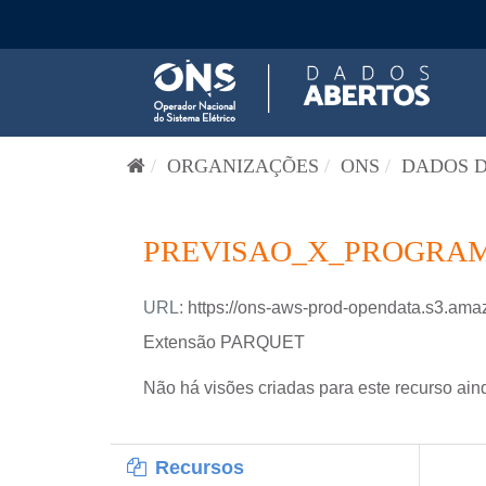
Pular para o conteúdo
ORGANIZAÇÕES
ONS
DADOS D
PREVISAO_X_PROGRAM
URL:
https://ons-aws-prod-opendata.s3
Extensão PARQUET
Não há visões criadas para este recurso ain
Recursos