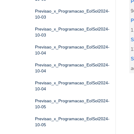
P
9
Previsao_x_Programacao_EolSol2024-
10-03
P
Previsao_x_Programacao_EolSol2024-
1
10-03
S
Previsao_x_Programacao_EolSol2024-
1
10-04
S
Previsao_x_Programacao_EolSol2024-
a
10-04
Previsao_x_Programacao_EolSol2024-
10-04
Previsao_x_Programacao_EolSol2024-
10-05
Previsao_x_Programacao_EolSol2024-
10-05