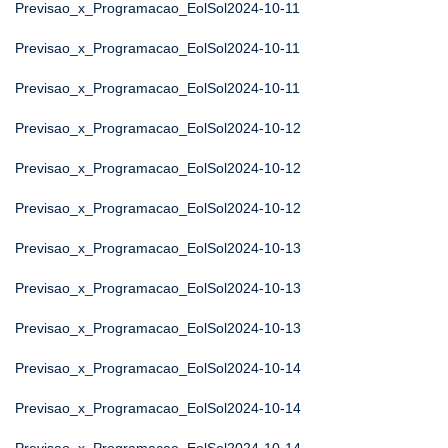
Previsao_x_Programacao_EolSol2024-10-11
Previsao_x_Programacao_EolSol2024-10-11
Previsao_x_Programacao_EolSol2024-10-11
Previsao_x_Programacao_EolSol2024-10-12
Previsao_x_Programacao_EolSol2024-10-12
Previsao_x_Programacao_EolSol2024-10-12
Previsao_x_Programacao_EolSol2024-10-13
Previsao_x_Programacao_EolSol2024-10-13
Previsao_x_Programacao_EolSol2024-10-13
Previsao_x_Programacao_EolSol2024-10-14
Previsao_x_Programacao_EolSol2024-10-14