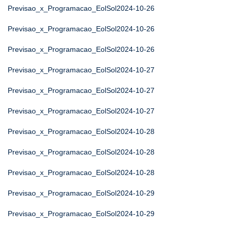
Previsao_x_Programacao_EolSol2024-10-26
Previsao_x_Programacao_EolSol2024-10-26
Previsao_x_Programacao_EolSol2024-10-26
Previsao_x_Programacao_EolSol2024-10-27
Previsao_x_Programacao_EolSol2024-10-27
Previsao_x_Programacao_EolSol2024-10-27
Previsao_x_Programacao_EolSol2024-10-28
Previsao_x_Programacao_EolSol2024-10-28
Previsao_x_Programacao_EolSol2024-10-28
Previsao_x_Programacao_EolSol2024-10-29
Previsao_x_Programacao_EolSol2024-10-29