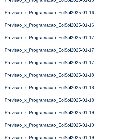
Previsao_x_Programacao_EolSol2025-01-16
Previsao_x_Programacao_EolSol2025-01-16
Previsao_x_Programacao_EolSol2025-01-16
Previsao_x_Programacao_EolSol2025-01-17
Previsao_x_Programacao_EolSol2025-01-17
Previsao_x_Programacao_EolSol2025-01-17
Previsao_x_Programacao_EolSol2025-01-18
Previsao_x_Programacao_EolSol2025-01-18
Previsao_x_Programacao_EolSol2025-01-18
Previsao_x_Programacao_EolSol2025-01-19
Previsao_x_Programacao_EolSol2025-01-19
Previsao_x_Programacao_EolSol2025-01-19