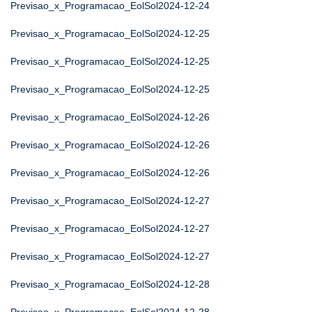
Previsao_x_Programacao_EolSol2024-12-24
Previsao_x_Programacao_EolSol2024-12-25
Previsao_x_Programacao_EolSol2024-12-25
Previsao_x_Programacao_EolSol2024-12-25
Previsao_x_Programacao_EolSol2024-12-26
Previsao_x_Programacao_EolSol2024-12-26
Previsao_x_Programacao_EolSol2024-12-26
Previsao_x_Programacao_EolSol2024-12-27
Previsao_x_Programacao_EolSol2024-12-27
Previsao_x_Programacao_EolSol2024-12-27
Previsao_x_Programacao_EolSol2024-12-28