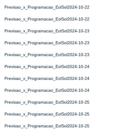
Previsao_x_Programacao_EolSol2024-10-22
Previsao_x_Programacao_EolSol2024-10-22
Previsao_x_Programacao_EolSol2024-10-23
Previsao_x_Programacao_EolSol2024-10-23
Previsao_x_Programacao_EolSol2024-10-23
Previsao_x_Programacao_EolSol2024-10-24
Previsao_x_Programacao_EolSol2024-10-24
Previsao_x_Programacao_EolSol2024-10-24
Previsao_x_Programacao_EolSol2024-10-25
Previsao_x_Programacao_EolSol2024-10-25
Previsao_x_Programacao_EolSol2024-10-25