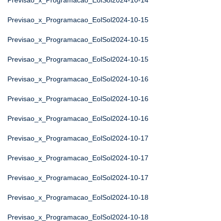
Previsao_x_Programacao_EolSol2024-10-14
Previsao_x_Programacao_EolSol2024-10-15
Previsao_x_Programacao_EolSol2024-10-15
Previsao_x_Programacao_EolSol2024-10-15
Previsao_x_Programacao_EolSol2024-10-16
Previsao_x_Programacao_EolSol2024-10-16
Previsao_x_Programacao_EolSol2024-10-16
Previsao_x_Programacao_EolSol2024-10-17
Previsao_x_Programacao_EolSol2024-10-17
Previsao_x_Programacao_EolSol2024-10-17
Previsao_x_Programacao_EolSol2024-10-18
Previsao_x_Programacao_EolSol2024-10-18