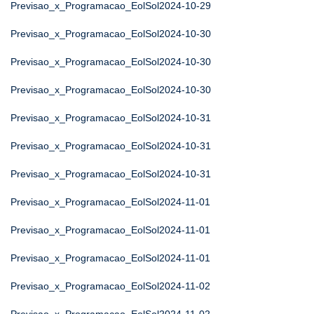
Previsao_x_Programacao_EolSol2024-10-29
Previsao_x_Programacao_EolSol2024-10-30
Previsao_x_Programacao_EolSol2024-10-30
Previsao_x_Programacao_EolSol2024-10-30
Previsao_x_Programacao_EolSol2024-10-31
Previsao_x_Programacao_EolSol2024-10-31
Previsao_x_Programacao_EolSol2024-10-31
Previsao_x_Programacao_EolSol2024-11-01
Previsao_x_Programacao_EolSol2024-11-01
Previsao_x_Programacao_EolSol2024-11-01
Previsao_x_Programacao_EolSol2024-11-02