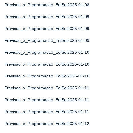
Previsao_x_Programacao_EolSol2025-01-08
Previsao_x_Programacao_EolSol2025-01-09
Previsao_x_Programacao_EolSol2025-01-09
Previsao_x_Programacao_EolSol2025-01-09
Previsao_x_Programacao_EolSol2025-01-10
Previsao_x_Programacao_EolSol2025-01-10
Previsao_x_Programacao_EolSol2025-01-10
Previsao_x_Programacao_EolSol2025-01-11
Previsao_x_Programacao_EolSol2025-01-11
Previsao_x_Programacao_EolSol2025-01-11
Previsao_x_Programacao_EolSol2025-01-12