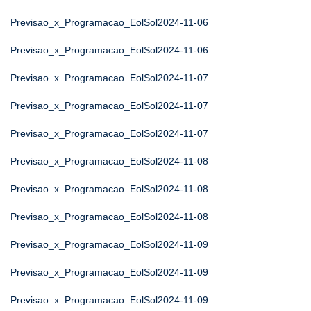
Previsao_x_Programacao_EolSol2024-11-06
Previsao_x_Programacao_EolSol2024-11-06
Previsao_x_Programacao_EolSol2024-11-07
Previsao_x_Programacao_EolSol2024-11-07
Previsao_x_Programacao_EolSol2024-11-07
Previsao_x_Programacao_EolSol2024-11-08
Previsao_x_Programacao_EolSol2024-11-08
Previsao_x_Programacao_EolSol2024-11-08
Previsao_x_Programacao_EolSol2024-11-09
Previsao_x_Programacao_EolSol2024-11-09
Previsao_x_Programacao_EolSol2024-11-09