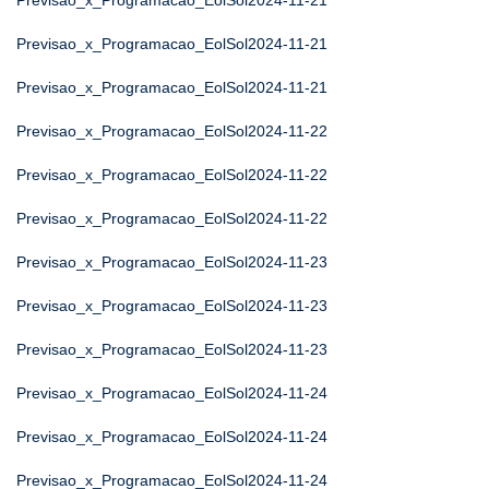
Previsao_x_Programacao_EolSol2024-11-21
Previsao_x_Programacao_EolSol2024-11-21
Previsao_x_Programacao_EolSol2024-11-21
Previsao_x_Programacao_EolSol2024-11-22
Previsao_x_Programacao_EolSol2024-11-22
Previsao_x_Programacao_EolSol2024-11-22
Previsao_x_Programacao_EolSol2024-11-23
Previsao_x_Programacao_EolSol2024-11-23
Previsao_x_Programacao_EolSol2024-11-23
Previsao_x_Programacao_EolSol2024-11-24
Previsao_x_Programacao_EolSol2024-11-24
Previsao_x_Programacao_EolSol2024-11-24