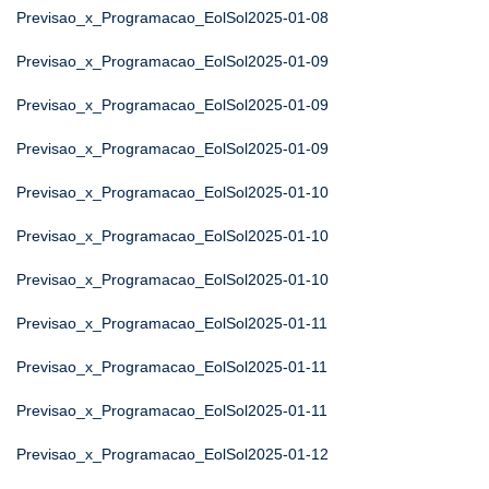
Previsao_x_Programacao_EolSol2025-01-08
Previsao_x_Programacao_EolSol2025-01-09
Previsao_x_Programacao_EolSol2025-01-09
Previsao_x_Programacao_EolSol2025-01-09
Previsao_x_Programacao_EolSol2025-01-10
Previsao_x_Programacao_EolSol2025-01-10
Previsao_x_Programacao_EolSol2025-01-10
Previsao_x_Programacao_EolSol2025-01-11
Previsao_x_Programacao_EolSol2025-01-11
Previsao_x_Programacao_EolSol2025-01-11
Previsao_x_Programacao_EolSol2025-01-12