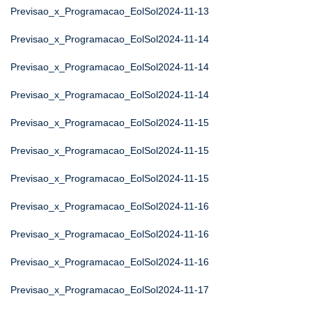
Previsao_x_Programacao_EolSol2024-11-13
Previsao_x_Programacao_EolSol2024-11-14
Previsao_x_Programacao_EolSol2024-11-14
Previsao_x_Programacao_EolSol2024-11-14
Previsao_x_Programacao_EolSol2024-11-15
Previsao_x_Programacao_EolSol2024-11-15
Previsao_x_Programacao_EolSol2024-11-15
Previsao_x_Programacao_EolSol2024-11-16
Previsao_x_Programacao_EolSol2024-11-16
Previsao_x_Programacao_EolSol2024-11-16
Previsao_x_Programacao_EolSol2024-11-17