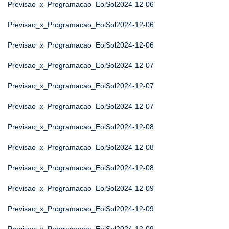
Previsao_x_Programacao_EolSol2024-12-06
Previsao_x_Programacao_EolSol2024-12-06
Previsao_x_Programacao_EolSol2024-12-06
Previsao_x_Programacao_EolSol2024-12-07
Previsao_x_Programacao_EolSol2024-12-07
Previsao_x_Programacao_EolSol2024-12-07
Previsao_x_Programacao_EolSol2024-12-08
Previsao_x_Programacao_EolSol2024-12-08
Previsao_x_Programacao_EolSol2024-12-08
Previsao_x_Programacao_EolSol2024-12-09
Previsao_x_Programacao_EolSol2024-12-09