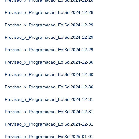
Previsao_x_Programacao_EolSol2024-12-28
Previsao_x_Programacao_EolSol2024-12-28
Previsao_x_Programacao_EolSol2024-12-29
Previsao_x_Programacao_EolSol2024-12-29
Previsao_x_Programacao_EolSol2024-12-29
Previsao_x_Programacao_EolSol2024-12-30
Previsao_x_Programacao_EolSol2024-12-30
Previsao_x_Programacao_EolSol2024-12-30
Previsao_x_Programacao_EolSol2024-12-31
Previsao_x_Programacao_EolSol2024-12-31
Previsao_x_Programacao_EolSol2024-12-31
Previsao_x_Programacao_EolSol2025-01-01