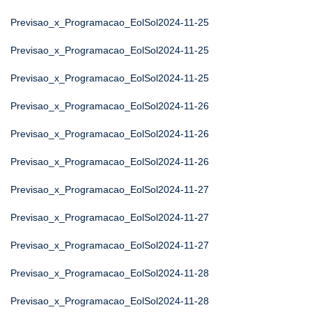
Previsao_x_Programacao_EolSol2024-11-25
Previsao_x_Programacao_EolSol2024-11-25
Previsao_x_Programacao_EolSol2024-11-25
Previsao_x_Programacao_EolSol2024-11-26
Previsao_x_Programacao_EolSol2024-11-26
Previsao_x_Programacao_EolSol2024-11-26
Previsao_x_Programacao_EolSol2024-11-27
Previsao_x_Programacao_EolSol2024-11-27
Previsao_x_Programacao_EolSol2024-11-27
Previsao_x_Programacao_EolSol2024-11-28
Previsao_x_Programacao_EolSol2024-11-28