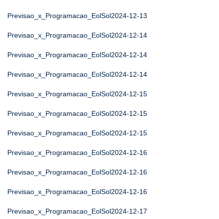
Previsao_x_Programacao_EolSol2024-12-13
Previsao_x_Programacao_EolSol2024-12-14
Previsao_x_Programacao_EolSol2024-12-14
Previsao_x_Programacao_EolSol2024-12-14
Previsao_x_Programacao_EolSol2024-12-15
Previsao_x_Programacao_EolSol2024-12-15
Previsao_x_Programacao_EolSol2024-12-15
Previsao_x_Programacao_EolSol2024-12-16
Previsao_x_Programacao_EolSol2024-12-16
Previsao_x_Programacao_EolSol2024-12-16
Previsao_x_Programacao_EolSol2024-12-17