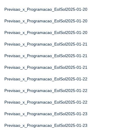
Previsao_x_Programacao_EolSol2025-01-20
Previsao_x_Programacao_EolSol2025-01-20
Previsao_x_Programacao_EolSol2025-01-20
Previsao_x_Programacao_EolSol2025-01-21
Previsao_x_Programacao_EolSol2025-01-21
Previsao_x_Programacao_EolSol2025-01-21
Previsao_x_Programacao_EolSol2025-01-22
Previsao_x_Programacao_EolSol2025-01-22
Previsao_x_Programacao_EolSol2025-01-22
Previsao_x_Programacao_EolSol2025-01-23
Previsao_x_Programacao_EolSol2025-01-23