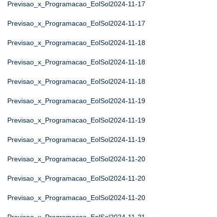
Previsao_x_Programacao_EolSol2024-11-17
Previsao_x_Programacao_EolSol2024-11-17
Previsao_x_Programacao_EolSol2024-11-18
Previsao_x_Programacao_EolSol2024-11-18
Previsao_x_Programacao_EolSol2024-11-18
Previsao_x_Programacao_EolSol2024-11-19
Previsao_x_Programacao_EolSol2024-11-19
Previsao_x_Programacao_EolSol2024-11-19
Previsao_x_Programacao_EolSol2024-11-20
Previsao_x_Programacao_EolSol2024-11-20
Previsao_x_Programacao_EolSol2024-11-20