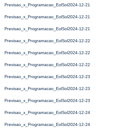
Previsao_x_Programacao_EolSol2024-12-21
Previsao_x_Programacao_EolSol2024-12-21
Previsao_x_Programacao_EolSol2024-12-21
Previsao_x_Programacao_EolSol2024-12-22
Previsao_x_Programacao_EolSol2024-12-22
Previsao_x_Programacao_EolSol2024-12-22
Previsao_x_Programacao_EolSol2024-12-23
Previsao_x_Programacao_EolSol2024-12-23
Previsao_x_Programacao_EolSol2024-12-23
Previsao_x_Programacao_EolSol2024-12-24
Previsao_x_Programacao_EolSol2024-12-24