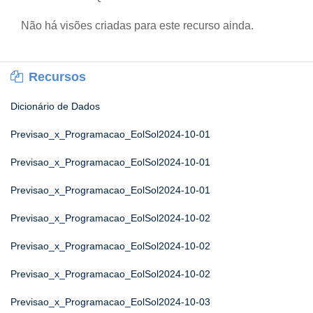
Não há visões criadas para este recurso ainda.
Recursos
Dicionário de Dados
Previsao_x_Programacao_EolSol2024-10-01
Previsao_x_Programacao_EolSol2024-10-01
Previsao_x_Programacao_EolSol2024-10-01
Previsao_x_Programacao_EolSol2024-10-02
Previsao_x_Programacao_EolSol2024-10-02
Previsao_x_Programacao_EolSol2024-10-02
Previsao_x_Programacao_EolSol2024-10-03