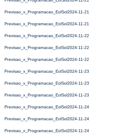
Previsao_x_Programacao_EolSol2024-11-21
Previsao_x_Programacao_EolSol2024-11-21
Previsao_x_Programacao_EolSol2024-11-21
Previsao_x_Programacao_EolSol2024-11-22
Previsao_x_Programacao_EolSol2024-11-22
Previsao_x_Programacao_EolSol2024-11-22
Previsao_x_Programacao_EolSol2024-11-23
Previsao_x_Programacao_EolSol2024-11-23
Previsao_x_Programacao_EolSol2024-11-23
Previsao_x_Programacao_EolSol2024-11-24
Previsao_x_Programacao_EolSol2024-11-24
Previsao_x_Programacao_EolSol2024-11-24