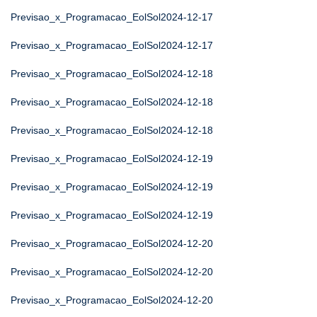
Previsao_x_Programacao_EolSol2024-12-17
Previsao_x_Programacao_EolSol2024-12-17
Previsao_x_Programacao_EolSol2024-12-18
Previsao_x_Programacao_EolSol2024-12-18
Previsao_x_Programacao_EolSol2024-12-18
Previsao_x_Programacao_EolSol2024-12-19
Previsao_x_Programacao_EolSol2024-12-19
Previsao_x_Programacao_EolSol2024-12-19
Previsao_x_Programacao_EolSol2024-12-20
Previsao_x_Programacao_EolSol2024-12-20
Previsao_x_Programacao_EolSol2024-12-20