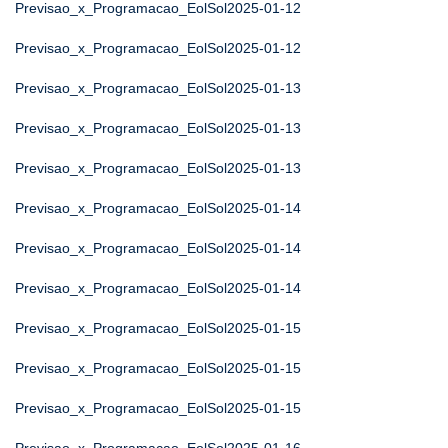
Previsao_x_Programacao_EolSol2025-01-12
Previsao_x_Programacao_EolSol2025-01-12
Previsao_x_Programacao_EolSol2025-01-13
Previsao_x_Programacao_EolSol2025-01-13
Previsao_x_Programacao_EolSol2025-01-13
Previsao_x_Programacao_EolSol2025-01-14
Previsao_x_Programacao_EolSol2025-01-14
Previsao_x_Programacao_EolSol2025-01-14
Previsao_x_Programacao_EolSol2025-01-15
Previsao_x_Programacao_EolSol2025-01-15
Previsao_x_Programacao_EolSol2025-01-15