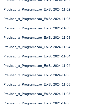
Previsao_x_Programacao_EolSol2024-11-02
Previsao_x_Programacao_EolSol2024-11-02
Previsao_x_Programacao_EolSol2024-11-03
Previsao_x_Programacao_EolSol2024-11-03
Previsao_x_Programacao_EolSol2024-11-03
Previsao_x_Programacao_EolSol2024-11-04
Previsao_x_Programacao_EolSol2024-11-04
Previsao_x_Programacao_EolSol2024-11-04
Previsao_x_Programacao_EolSol2024-11-05
Previsao_x_Programacao_EolSol2024-11-05
Previsao_x_Programacao_EolSol2024-11-05
Previsao_x_Programacao_EolSol2024-11-06