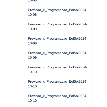
10-08
Previsao_x_Programacao_EolSol2024-
10-08
Previsao_x_Programacao_EolSol2024-
10-09
Previsao_x_Programacao_EolSol2024-
10-09
Previsao_x_Programacao_EolSol2024-
10-09
Previsao_x_Programacao_EolSol2024-
10-10
Previsao_x_Programacao_EolSol2024-
10-10
Previsao_x_Programacao_EolSol2024-
10-10