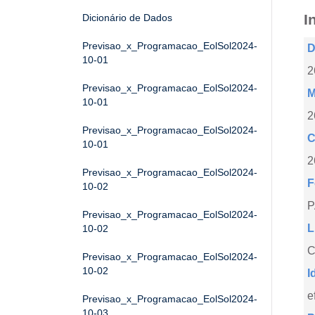
I
Dicionário de Dados
Previsao_x_Programacao_EolSol2024-
D
10-01
2
Previsao_x_Programacao_EolSol2024-
M
10-01
2
Previsao_x_Programacao_EolSol2024-
C
10-01
2
Previsao_x_Programacao_EolSol2024-
F
10-02
Previsao_x_Programacao_EolSol2024-
L
10-02
C
Previsao_x_Programacao_EolSol2024-
10-02
I
e
Previsao_x_Programacao_EolSol2024-
10-03