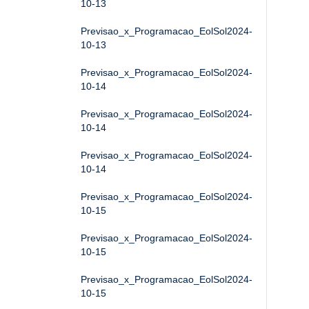
10-13
Previsao_x_Programacao_EolSol2024-
10-13
Previsao_x_Programacao_EolSol2024-
10-14
Previsao_x_Programacao_EolSol2024-
10-14
Previsao_x_Programacao_EolSol2024-
10-14
Previsao_x_Programacao_EolSol2024-
10-15
Previsao_x_Programacao_EolSol2024-
10-15
Previsao_x_Programacao_EolSol2024-
10-15