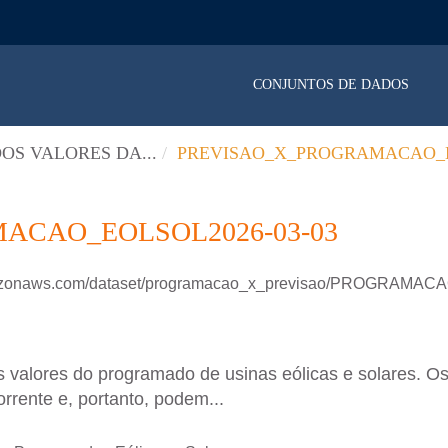
CONJUNTOS DE DADOS
OS VALORES DA...
PREVISAO_X_PROGRAMACAO_E
ACAO_EOLSOL2026-03-03
.amazonaws.com/dataset/programacao_x_previsao/PROGRAM
 valores do programado de usinas eólicas e solares. Os
rrente e, portanto, podem...