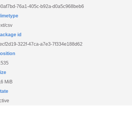
80af7bd-76a1-405c-b92a-d0a5c968beb6
imetype
ext/csv
ackage id
ecf2d19-322f-47ca-a7e3-7f334e188d62
osition
.535
ize
,6 MiB
tate
ctive