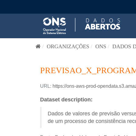
Pular para o conteúdo
ORGANIZAÇÕES
ONS
DADOS D
PREVISAO_X_PROGRAM
URL:
https://ons-aws-prod-opendata.s3
Dataset description:
Dados de valores de previsão versus
de um processo de consistência reco