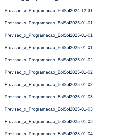
Previsao_x_Programacao_EolSol2024-12-31
Previsao_x_Programacao_EolSol2025-01-01
Previsao_x_Programacao_EolSol2025-01-01
Previsao_x_Programacao_EolSol2025-01-01
Previsao_x_Programacao_EolSol2025-01-02
Previsao_x_Programacao_EolSol2025-01-02
Previsao_x_Programacao_EolSol2025-01-02
Previsao_x_Programacao_EolSol2025-01-03
Previsao_x_Programacao_EolSol2025-01-03
Previsao_x_Programacao_EolSol2025-01-03
Previsao_x_Programacao_EolSol2025-01-04