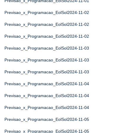
Previsao_x_Programacao_EolSol2024-11-01
Previsao_x_Programacao_EolSol2024-11-02
Previsao_x_Programacao_EolSol2024-11-02
Previsao_x_Programacao_EolSol2024-11-02
Previsao_x_Programacao_EolSol2024-11-03
Previsao_x_Programacao_EolSol2024-11-03
Previsao_x_Programacao_EolSol2024-11-03
Previsao_x_Programacao_EolSol2024-11-04
Previsao_x_Programacao_EolSol2024-11-04
Previsao_x_Programacao_EolSol2024-11-04
Previsao_x_Programacao_EolSol2024-11-05
Previsao_x_Programacao_EolSol2024-11-05