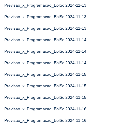
Previsao_x_Programacao_EolSol2024-11-13
Previsao_x_Programacao_EolSol2024-11-13
Previsao_x_Programacao_EolSol2024-11-13
Previsao_x_Programacao_EolSol2024-11-14
Previsao_x_Programacao_EolSol2024-11-14
Previsao_x_Programacao_EolSol2024-11-14
Previsao_x_Programacao_EolSol2024-11-15
Previsao_x_Programacao_EolSol2024-11-15
Previsao_x_Programacao_EolSol2024-11-15
Previsao_x_Programacao_EolSol2024-11-16
Previsao_x_Programacao_EolSol2024-11-16