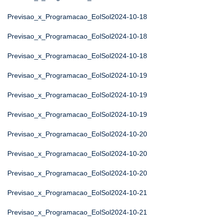
Previsao_x_Programacao_EolSol2024-10-18
Previsao_x_Programacao_EolSol2024-10-18
Previsao_x_Programacao_EolSol2024-10-18
Previsao_x_Programacao_EolSol2024-10-19
Previsao_x_Programacao_EolSol2024-10-19
Previsao_x_Programacao_EolSol2024-10-19
Previsao_x_Programacao_EolSol2024-10-20
Previsao_x_Programacao_EolSol2024-10-20
Previsao_x_Programacao_EolSol2024-10-20
Previsao_x_Programacao_EolSol2024-10-21
Previsao_x_Programacao_EolSol2024-10-21