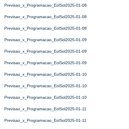
Previsao_x_Programacao_EolSol2025-01-08
Previsao_x_Programacao_EolSol2025-01-08
Previsao_x_Programacao_EolSol2025-01-08
Previsao_x_Programacao_EolSol2025-01-09
Previsao_x_Programacao_EolSol2025-01-09
Previsao_x_Programacao_EolSol2025-01-09
Previsao_x_Programacao_EolSol2025-01-10
Previsao_x_Programacao_EolSol2025-01-10
Previsao_x_Programacao_EolSol2025-01-10
Previsao_x_Programacao_EolSol2025-01-11
Previsao_x_Programacao_EolSol2025-01-11