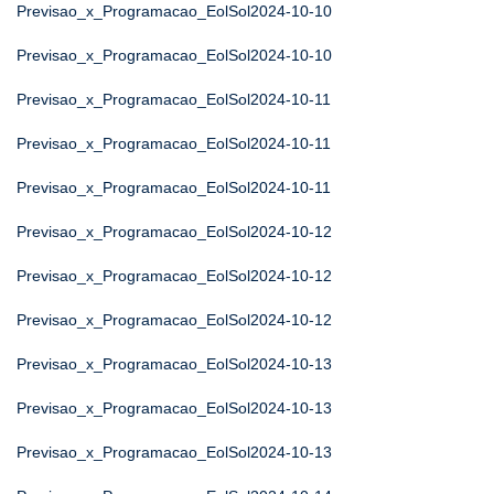
Previsao_x_Programacao_EolSol2024-10-10
Previsao_x_Programacao_EolSol2024-10-10
Previsao_x_Programacao_EolSol2024-10-11
Previsao_x_Programacao_EolSol2024-10-11
Previsao_x_Programacao_EolSol2024-10-11
Previsao_x_Programacao_EolSol2024-10-12
Previsao_x_Programacao_EolSol2024-10-12
Previsao_x_Programacao_EolSol2024-10-12
Previsao_x_Programacao_EolSol2024-10-13
Previsao_x_Programacao_EolSol2024-10-13
Previsao_x_Programacao_EolSol2024-10-13