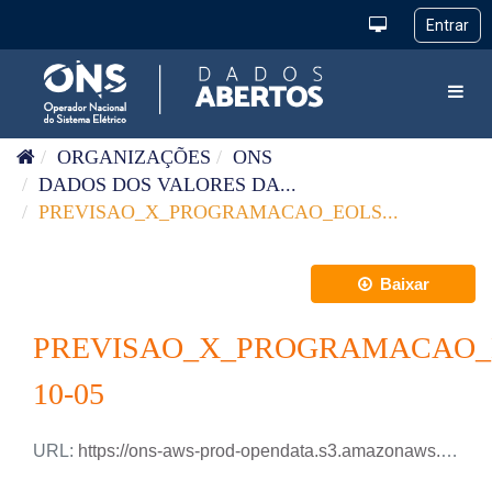
Pular para o conteúdo
Toggl
ORGANIZAÇÕES
ONS
DADOS DOS VALORES DA...
PREVISAO_X_PROGRAMACAO_EOLS...
Baixar
PREVISAO_X_PROGRAMACAO_E
10-05
URL:
https://ons-aws-prod-opendata.s3.amazonaws.com/dataset/programacao_x_previsao/PROGRAMACAO_X_PREVISAO_2025_10_05.xlsx