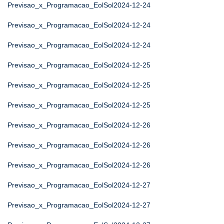
Previsao_x_Programacao_EolSol2024-12-24
Previsao_x_Programacao_EolSol2024-12-24
Previsao_x_Programacao_EolSol2024-12-24
Previsao_x_Programacao_EolSol2024-12-25
Previsao_x_Programacao_EolSol2024-12-25
Previsao_x_Programacao_EolSol2024-12-25
Previsao_x_Programacao_EolSol2024-12-26
Previsao_x_Programacao_EolSol2024-12-26
Previsao_x_Programacao_EolSol2024-12-26
Previsao_x_Programacao_EolSol2024-12-27
Previsao_x_Programacao_EolSol2024-12-27