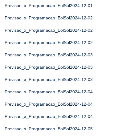
Previsao_x_Programacao_EolSol2024-12-01
Previsao_x_Programacao_EolSol2024-12-02
Previsao_x_Programacao_EolSol2024-12-02
Previsao_x_Programacao_EolSol2024-12-02
Previsao_x_Programacao_EolSol2024-12-03
Previsao_x_Programacao_EolSol2024-12-03
Previsao_x_Programacao_EolSol2024-12-03
Previsao_x_Programacao_EolSol2024-12-04
Previsao_x_Programacao_EolSol2024-12-04
Previsao_x_Programacao_EolSol2024-12-04
Previsao_x_Programacao_EolSol2024-12-05