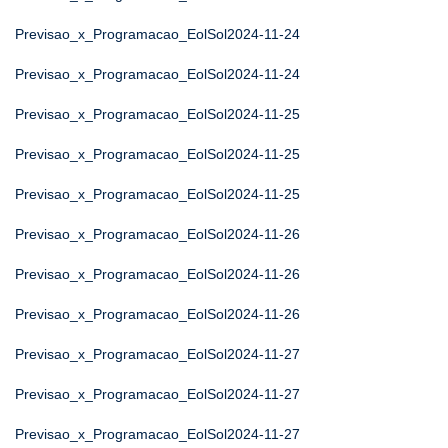
Previsao_x_Programacao_EolSol2024-11-24
Previsao_x_Programacao_EolSol2024-11-24
Previsao_x_Programacao_EolSol2024-11-25
Previsao_x_Programacao_EolSol2024-11-25
Previsao_x_Programacao_EolSol2024-11-25
Previsao_x_Programacao_EolSol2024-11-26
Previsao_x_Programacao_EolSol2024-11-26
Previsao_x_Programacao_EolSol2024-11-26
Previsao_x_Programacao_EolSol2024-11-27
Previsao_x_Programacao_EolSol2024-11-27
Previsao_x_Programacao_EolSol2024-11-27