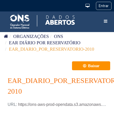
Pular para o conteúdo
Toggl
ORGANIZAÇÕES
ONS
EAR DIÁRIO POR RESERVATÓRIO
EAR_DIARIO_POR_RESERVATORIO-2010
Baixar
EAR_DIARIO_POR_RESERVATOR
2010
URL:
https://ons-aws-prod-opendata.s3.amazonaws.com/dataset/ear_reservatorio_di/EAR_DIARIO_RESERVATORIOS_2010.csv