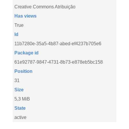
Creative Commons Atribuição
Has views
True
Id
11b7280e-35a5-4b87-abed-ef4237b705e6
Package id
61e92787-9847-4731-8b73-e878eb5bc158
Position
31
Size
5,3 MiB
State
active