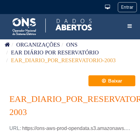
Pular para o conteúdo
Toggl
ORGANIZAÇÕES
ONS
EAR DIÁRIO POR RESERVATÓRIO
EAR_DIARIO_POR_RESERVATORIO-2003
Baixar
EAR_DIARIO_POR_RESERVATOR
2003
URL:
https://ons-aws-prod-opendata.s3.amazonaws.com/dataset/ear_reservatorio_di/EAR_DIARIO_RESERVATORIOS_2003.csv