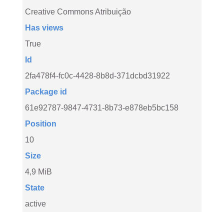
Creative Commons Atribuição
Has views
True
Id
2fa478f4-fc0c-4428-8b8d-371dcbd31922
Package id
61e92787-9847-4731-8b73-e878eb5bc158
Position
10
Size
4,9 MiB
State
active