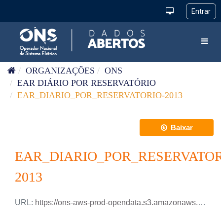
Pular para o conteúdo
Toggl
ORGANIZAÇÕES
ONS
EAR DIÁRIO POR RESERVATÓRIO
EAR_DIARIO_POR_RESERVATORIO-2013
Baixar
EAR_DIARIO_POR_RESERVATOR
2013
URL:
https://ons-aws-prod-opendata.s3.amazonaws.com/dataset/ear_reservatorio_di/EAR_DIARIO_RESERVATORIOS_2013.xlsx