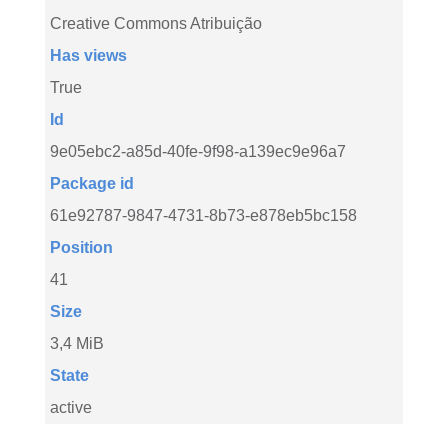
Creative Commons Atribuição
Has views
True
Id
9e05ebc2-a85d-40fe-9f98-a139ec9e96a7
Package id
61e92787-9847-4731-8b73-e878eb5bc158
Position
41
Size
3,4 MiB
State
active