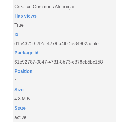
Creative Commons Atribuição
Has views
True
Id
d1543253-2f2d-4279-a4fb-5e84902adbfe
Package id
61e92787-9847-4731-8b73-e878eb5bc158
Position
4
Size
4,8 MiB
State
active