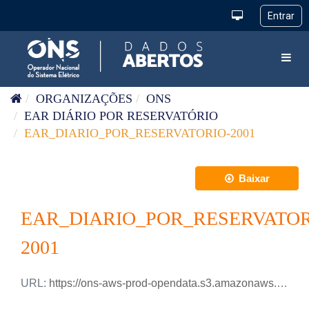
Pular para o conteúdo
Toggl
ORGANIZAÇÕES
ONS
EAR DIÁRIO POR RESERVATÓRIO
EAR_DIARIO_POR_RESERVATORIO-2001
Baixar
EAR_DIARIO_POR_RESERVATOR
2001
URL:
https://ons-aws-prod-opendata.s3.amazonaws.com/dataset/ear_reservatorio_di/EAR_DIARIO_RESERVATORIOS_2001.csv