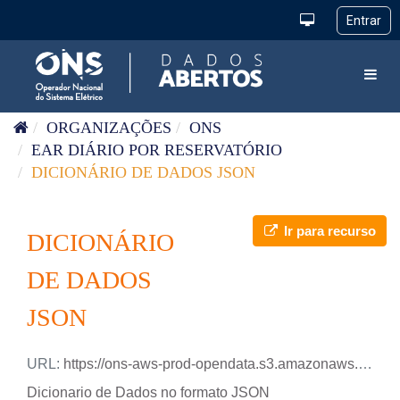
Pular para o conteúdo
Toggl
ORGANIZAÇÕES
ONS
EAR DIÁRIO POR RESERVATÓRIO
DICIONÁRIO DE DADOS JSON
Ir para recurso
DICIONÁRIO
DE DADOS
JSON
URL:
https://ons-aws-prod-opendata.s3.amazonaws.com/dataset/ear_reservatorio_di/DicionarioDados_EarPorReservatorio.json
Dicionario de Dados no formato JSON