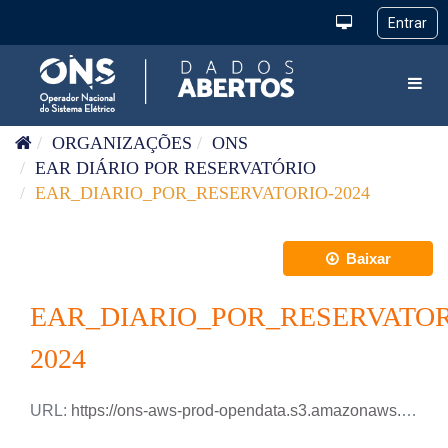
Pular para o conteúdo
Toggl
ORGANIZAÇÕES
ONS
EAR DIÁRIO POR RESERVATÓRIO
EAR_DIARIO_POR_RESERVATORIO-2024
Baixar
EAR_DIARIO_POR_RESERVATOR
2024
URL:
https://ons-aws-prod-opendata.s3.amazonaws.com/dataset/ear_reservatorio_di/EAR_DIARIO_RESERVATORIOS_2024.xlsx