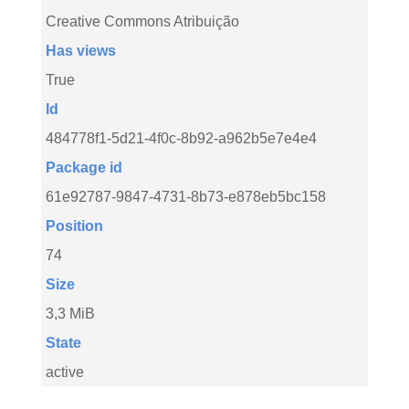
Creative Commons Atribuição
Has views
True
Id
484778f1-5d21-4f0c-8b92-a962b5e7e4e4
Package id
61e92787-9847-4731-8b73-e878eb5bc158
Position
74
Size
3,3 MiB
State
active