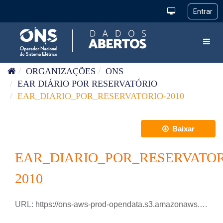
Pular para o conteúdo
Toggl
ORGANIZAÇÕES
ONS
EAR DIÁRIO POR RESERVATÓRIO
EAR_DIARIO_POR_RESERVATORIO-2010
Baixar
EAR_DIARIO_POR_RESERVATOR
2010
URL:
https://ons-aws-prod-opendata.s3.amazonaws.com/dataset/ear_reservatorio_di/EAR_DIARIO_RESERVATORIOS_2010.xlsx