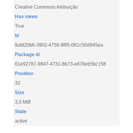
Creative Commons Atribuição
Has views
True
Id
9afd20b6-3902-4758-9f95-081c50d945ea
Package id
61e92787-9847-4731-8b73-e878eb5bc158
Position
32
Size
3,3 MiB
State
active