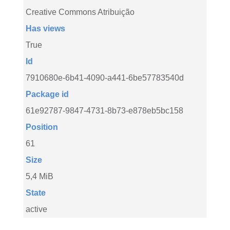
Creative Commons Atribuição
Has views
True
Id
7910680e-6b41-4090-a441-6be57783540d
Package id
61e92787-9847-4731-8b73-e878eb5bc158
Position
61
Size
5,4 MiB
State
active