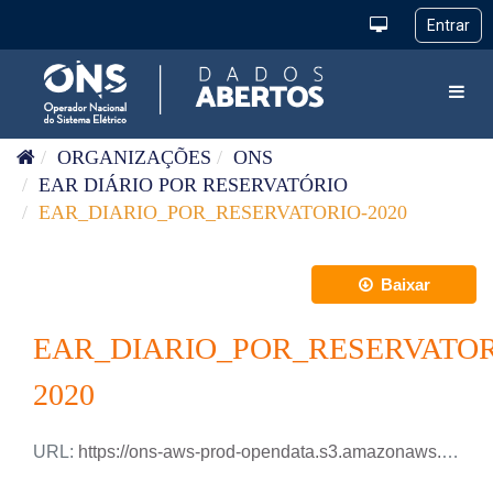
Pular para o conteúdo
Toggl
ORGANIZAÇÕES
ONS
EAR DIÁRIO POR RESERVATÓRIO
EAR_DIARIO_POR_RESERVATORIO-2020
Baixar
EAR_DIARIO_POR_RESERVATOR
2020
URL:
https://ons-aws-prod-opendata.s3.amazonaws.com/dataset/ear_reservatorio_di/EAR_DIARIO_RESERVATORIOS_2020.csv