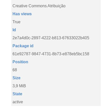
Creative Commons Atribuição
Has views
True
Id
2e7a4d0c-2897-4222-b813-67633022b405
Package id
61e92787-9847-4731-8b73-e878eb5bc158
Position
68
Size
3,9 MiB
State
active