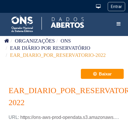
Pular para o conteúdo
Toggl
ORGANIZAÇÕES
ONS
EAR DIÁRIO POR RESERVATÓRIO
EAR_DIARIO_POR_RESERVATORIO-2022
Baixar
EAR_DIARIO_POR_RESERVATOR
2022
URL:
https://ons-aws-prod-opendata.s3.amazonaws.com/dataset/ear_reservatorio_di/EAR_DIARIO_RESERVATORIOS_2022.xlsx