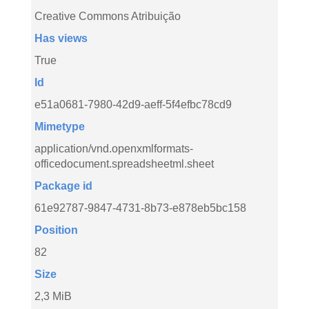
Creative Commons Atribuição
Has views
True
Id
e51a0681-7980-42d9-aeff-5f4efbc78cd9
Mimetype
application/vnd.openxmlformats-
officedocument.spreadsheetml.sheet
Package id
61e92787-9847-4731-8b73-e878eb5bc158
Position
82
Size
2,3 MiB