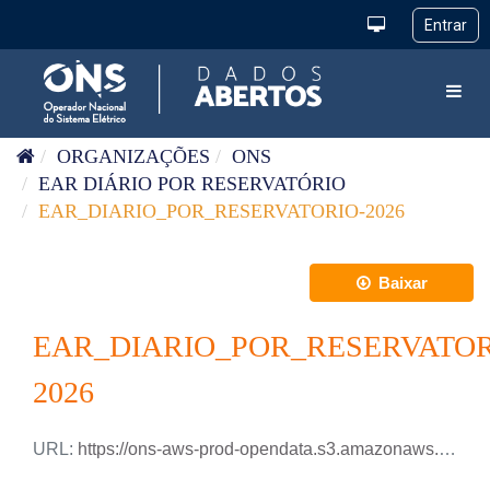
Pular para o conteúdo
Toggl
ORGANIZAÇÕES
ONS
EAR DIÁRIO POR RESERVATÓRIO
EAR_DIARIO_POR_RESERVATORIO-2026
Baixar
EAR_DIARIO_POR_RESERVATOR
2026
URL:
https://ons-aws-prod-opendata.s3.amazonaws.com/dataset/ear_reservatorio_di/EAR_DIARIO_RESERVATORIOS_2026.xlsx