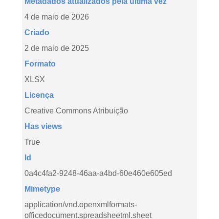
Metadados atualizados pela última vez
4 de maio de 2026
Criado
2 de maio de 2025
Formato
XLSX
Licença
Creative Commons Atribuição
Has views
True
Id
0a4c4fa2-9248-46aa-a4bd-60e460e605ed
Mimetype
application/vnd.openxmlformats-
officedocument.spreadsheetml.sheet