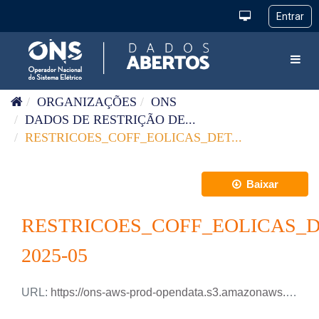
Pular para o conteúdo
Toggl
ORGANIZAÇÕES
ONS
DADOS DE RESTRIÇÃO DE...
RESTRICOES_COFF_EOLICAS_DET...
Baixar
RESTRICOES_COFF_EOLICAS_
2025-05
URL:
https://ons-aws-prod-opendata.s3.amazonaws.com/dataset/restricao_coff_eolica_detail_tm/RESTRICAO_COFF_EOLICA_DETAIL_2025_05.xlsx