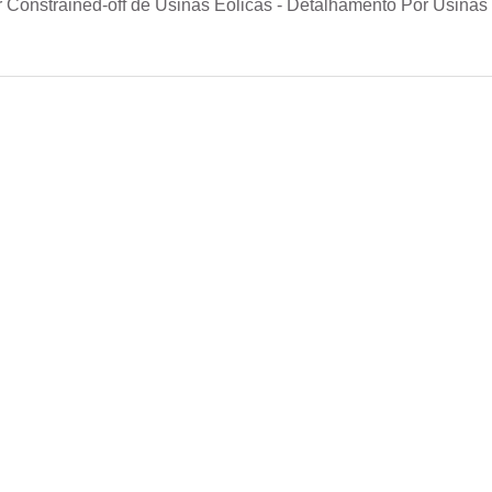
Constrained-off de Usinas Eólicas - Detalhamento Por Usinas