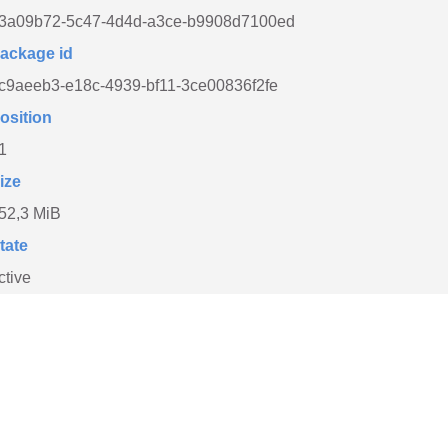
3a09b72-5c47-4d4d-a3ce-b9908d7100ed
ackage id
c9aeeb3-e18c-4939-bf11-3ce00836f2fe
osition
1
ize
52,3 MiB
tate
ctive