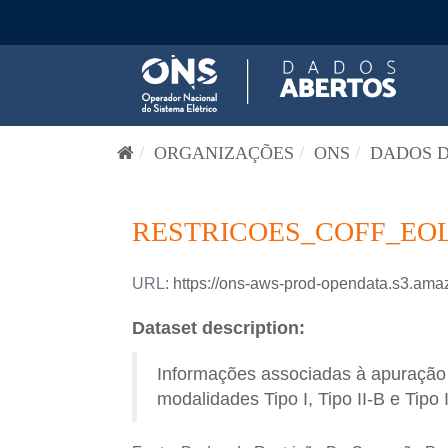
Pular para o conteúdo
ORGANIZAÇÕES
ONS
DADOS D
RESTRICOES_COFF_EOL
URL:
https://ons-aws-prod-opendata.s3.a
Dataset description:
Informações associadas à apuração d
modalidades Tipo I, Tipo II-B e Tipo 