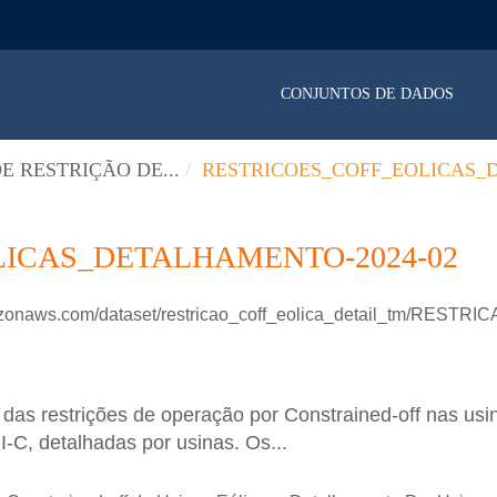
CONJUNTOS DE DADOS
E RESTRIÇÃO DE...
RESTRICOES_COFF_EOLICAS_DE
ICAS_DETALHAMENTO-2024-02
mazonaws.com/dataset/restricao_coff_eolica_detail_tm/RE
as restrições de operação por Constrained-off nas usin
II-C, detalhadas por usinas. Os...