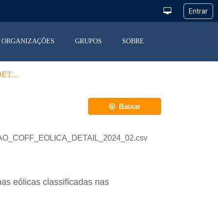
ORGANIZAÇÕES
GRUPOS
SOBRE
T...
Baixar
STRICAO_COFF_EOLICA_DETAIL_2024_02.csv
as eólicas classificadas nas