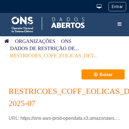
Pular para o conteúdo
Toggl
ORGANIZAÇÕES
ONS
DADOS DE RESTRIÇÃO DE...
RESTRICOES_COFF_EOLICAS_DET...
Baixar
RESTRICOES_COFF_EOLICAS_
2025-07
URL:
https://ons-aws-prod-opendata.s3.amazonaws.com/dataset/restricao_coff_eolica_detail_tm/RESTRICAO_COFF_EOLICA_DETAIL_2025_07.xlsx