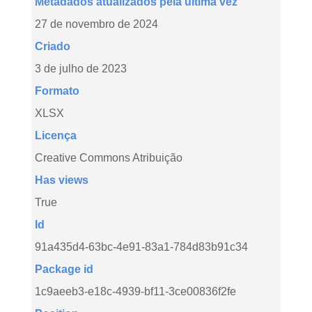
Metadados atualizados pela última vez
27 de novembro de 2024
Criado
3 de julho de 2023
Formato
XLSX
Licença
Creative Commons Atribuição
Has views
True
Id
91a435d4-63bc-4e91-83a1-784d83b91c34
Package id
1c9aeeb3-e18c-4939-bf11-3ce00836f2fe