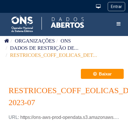
Pular para o conteúdo
Toggl
ORGANIZAÇÕES
ONS
DADOS DE RESTRIÇÃO DE...
RESTRICOES_COFF_EOLICAS_DET...
Baixar
RESTRICOES_COFF_EOLICAS_
2023-07
URL:
https://ons-aws-prod-opendata.s3.amazonaws.com/dataset/restricao_coff_eolica_detail_tm/RESTRICAO_COFF_EOLICA_DETAIL_2023_07.xlsx