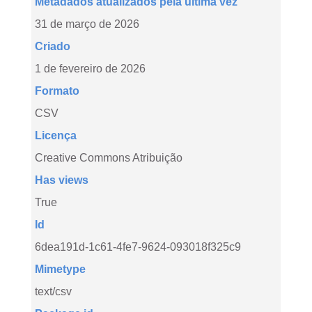
Metadados atualizados pela última vez
31 de março de 2026
Criado
1 de fevereiro de 2026
Formato
CSV
Licença
Creative Commons Atribuição
Has views
True
Id
6dea191d-1c61-4fe7-9624-093018f325c9
Mimetype
text/csv