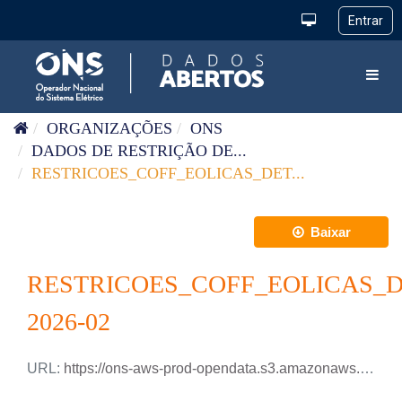
Pular para o conteúdo
Toggl
ORGANIZAÇÕES
ONS
DADOS DE RESTRIÇÃO DE...
RESTRICOES_COFF_EOLICAS_DET...
Baixar
RESTRICOES_COFF_EOLICAS_
2026-02
URL:
https://ons-aws-prod-opendata.s3.amazonaws.com/dataset/restricao_coff_eolica_detail_tm/RESTRICAO_COFF_EOLICA_DETAIL_2026_02.csv