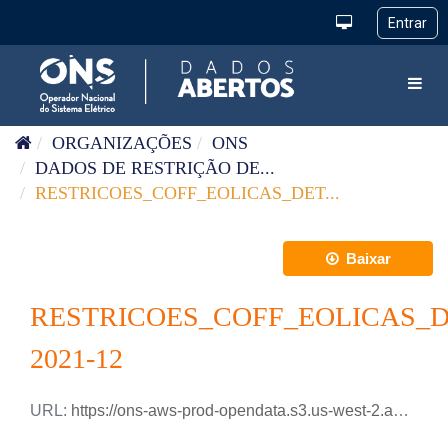
Pular para o conteúdo
Toggl
ORGANIZAÇÕES
ONS
DADOS DE RESTRIÇÃO DE...
RESTRICOES_COFF_EOLICAS_DET...
Baixar
RESTRICOES_COFF_EOLICAS_
2021-12
URL:
https://ons-aws-prod-opendata.s3.us-west-2.amazonaws.com/dataset/restricao_coff_eolica_detail_tm/RESTRICAO_COFF_EOLICA_DETAIL_2021_12.csv