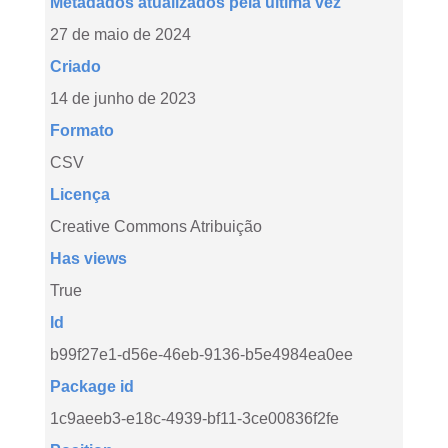
Metadados atualizados pela última vez
27 de maio de 2024
Criado
14 de junho de 2023
Formato
CSV
Licença
Creative Commons Atribuição
Has views
True
Id
b99f27e1-d56e-46eb-9136-b5e4984ea0ee
Package id
1c9aeeb3-e18c-4939-bf11-3ce00836f2fe