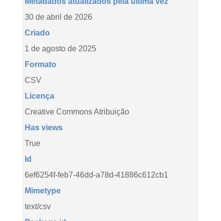
Metadados atualizados pela última vez
30 de abril de 2026
Criado
1 de agosto de 2025
Formato
CSV
Licença
Creative Commons Atribuição
Has views
True
Id
6ef6254f-feb7-46dd-a78d-41886c612cb1
Mimetype
text/csv