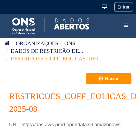
Pular para o conteúdo
Toggl
ORGANIZAÇÕES
ONS
DADOS DE RESTRIÇÃO DE...
RESTRICOES_COFF_EOLICAS_DET...
Baixar
RESTRICOES_COFF_EOLICAS_
2025-08
URL:
https://ons-aws-prod-opendata.s3.amazonaws.com/dataset/restricao_coff_eolica_detail_tm/RESTRICAO_COFF_EOLICA_DETAIL_2025_08.csv