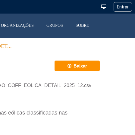
ORGANIZAÇÕES
GRUPOS
SOBRE
T...
Baixar
STRICAO_COFF_EOLICA_DETAIL_2025_12.csv
as eólicas classificadas nas