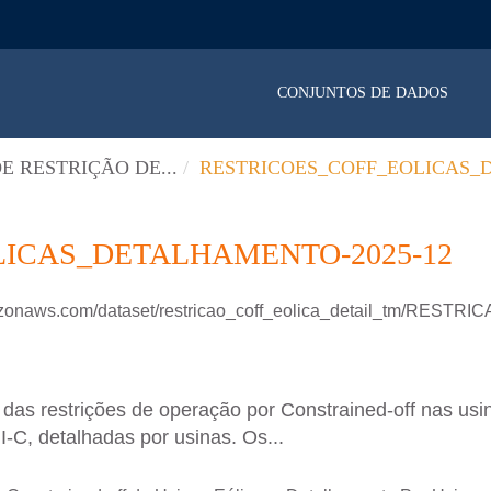
CONJUNTOS DE DADOS
E RESTRIÇÃO DE...
RESTRICOES_COFF_EOLICAS_DE
ICAS_DETALHAMENTO-2025-12
mazonaws.com/dataset/restricao_coff_eolica_detail_tm/RE
as restrições de operação por Constrained-off nas usin
II-C, detalhadas por usinas. Os...