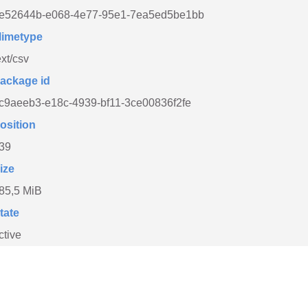
e52644b-e068-4e77-95e1-7ea5ed5be1bb
imetype
ext/csv
ackage id
c9aeeb3-e18c-4939-bf11-3ce00836f2fe
osition
39
ize
85,5 MiB
tate
ctive