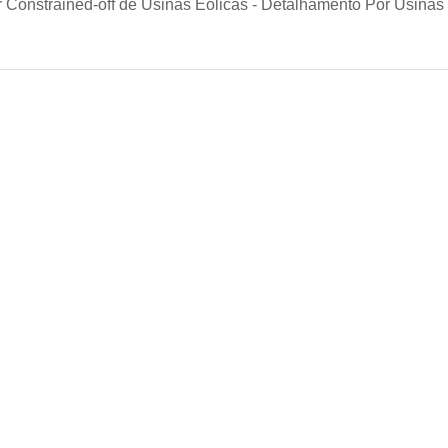
Constrained-off de Usinas Eólicas - Detalhamento Por Usinas