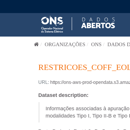
Pular para o conteúdo
ORGANIZAÇÕES
ONS
DADOS D
RESTRICOES_COFF_EOL
URL:
https://ons-aws-prod-opendata.s3.a
Dataset description:
Informações associadas à apuração d
modalidades Tipo I, Tipo II-B e Tipo 