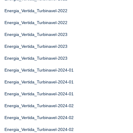
Energia_Vertida_Turbinavel-2022
Energia_Vertida_Turbinavel-2022
Energia_Vertida_Turbinavel-2023
Energia_Vertida_Turbinavel-2023
Energia_Vertida_Turbinavel-2023
Energia_Vertida_Turbinavel-2024-01
Energia_Vertida_Turbinavel-2024-01
Energia_Vertida_Turbinavel-2024-01
Energia_Vertida_Turbinavel-2024-02
Energia_Vertida_Turbinavel-2024-02
Energia_Vertida_Turbinavel-2024-02