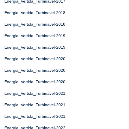
Energia_Vertida_Turbinavel-2017
Energia_Vertida_Turbinavel-2018
Energia_Vertida_Turbinavel-2018
Energia_Vertida_Turbinavel-2019
Energia_Vertida_Turbinavel-2019
Energia_Vertida_Turbinavel-2020
Energia_Vertida_Turbinavel-2020
Energia_Vertida_Turbinavel-2020
Energia_Vertida_Turbinavel-2021
Energia_Vertida_Turbinavel-2021
Energia_Vertida_Turbinavel-2021
Energia_Vertida_Turbinavel-2022