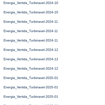
Energia_Vertida_Turbinavel-2024-10
Energia_Vertida_Turbinavel-2024-10
Energia_Vertida_Turbinavel-2024-11
Energia_Vertida_Turbinavel-2024-11
Energia_Vertida_Turbinavel-2024-11
Energia_Vertida_Turbinavel-2024-12
Energia_Vertida_Turbinavel-2024-12
Energia_Vertida_Turbinavel-2024-12
Energia_Vertida_Turbinavel-2025-01
Energia_Vertida_Turbinavel-2025-01
Energia_Vertida_Turbinavel-2025-01