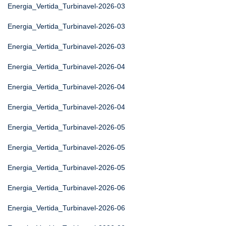
Energia_Vertida_Turbinavel-2026-03
Energia_Vertida_Turbinavel-2026-03
Energia_Vertida_Turbinavel-2026-03
Energia_Vertida_Turbinavel-2026-04
Energia_Vertida_Turbinavel-2026-04
Energia_Vertida_Turbinavel-2026-04
Energia_Vertida_Turbinavel-2026-05
Energia_Vertida_Turbinavel-2026-05
Energia_Vertida_Turbinavel-2026-05
Energia_Vertida_Turbinavel-2026-06
Energia_Vertida_Turbinavel-2026-06