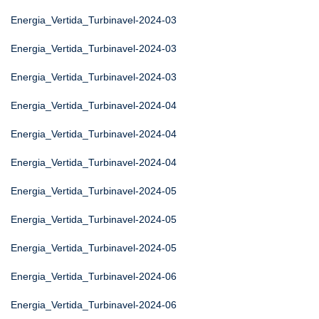
Energia_Vertida_Turbinavel-2024-03
Energia_Vertida_Turbinavel-2024-03
Energia_Vertida_Turbinavel-2024-03
Energia_Vertida_Turbinavel-2024-04
Energia_Vertida_Turbinavel-2024-04
Energia_Vertida_Turbinavel-2024-04
Energia_Vertida_Turbinavel-2024-05
Energia_Vertida_Turbinavel-2024-05
Energia_Vertida_Turbinavel-2024-05
Energia_Vertida_Turbinavel-2024-06
Energia_Vertida_Turbinavel-2024-06