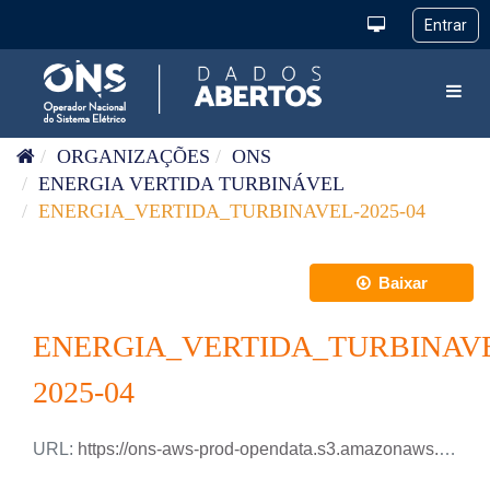
Pular para o conteúdo
Toggl
ORGANIZAÇÕES
ONS
ENERGIA VERTIDA TURBINÁVEL
ENERGIA_VERTIDA_TURBINAVEL-2025-04
Baixar
ENERGIA_VERTIDA_TURBINAV
2025-04
URL:
https://ons-aws-prod-opendata.s3.amazonaws.com/dataset/energia_vertida_turbinavel_ho/ENERGIA_VERTIDA_TURBINAVEL_2025_04.csv