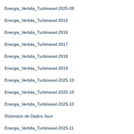
Energia_Vertida_Turbinavel-2025-09
Energia_Vertida_Turbinavel-2015
Energia_Vertida_Turbinavel-2016
Energia_Vertida_Turbinavel-2017
Energia_Vertida_Turbinavel-2018
Energia_Vertida_Turbinavel-2019
Energia_Vertida_Turbinavel-2025-10
Energia_Vertida_Turbinavel-2025-10
Energia_Vertida_Turbinavel-2025-10
Dicionário de Dados Json
Energia_Vertida_Turbinavel-2025-11