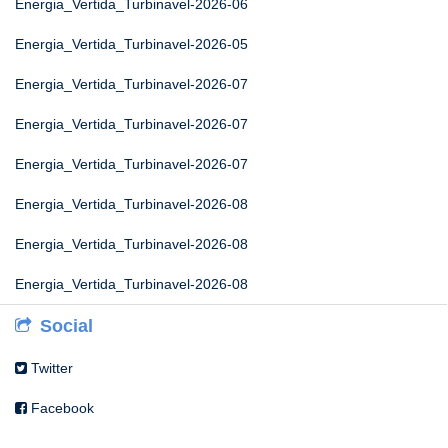
Energia_Vertida_Turbinavel-2026-06
Energia_Vertida_Turbinavel-2026-05
Energia_Vertida_Turbinavel-2026-07
Energia_Vertida_Turbinavel-2026-07
Energia_Vertida_Turbinavel-2026-07
Energia_Vertida_Turbinavel-2026-08
Energia_Vertida_Turbinavel-2026-08
Energia_Vertida_Turbinavel-2026-08
Social
Twitter
Facebook