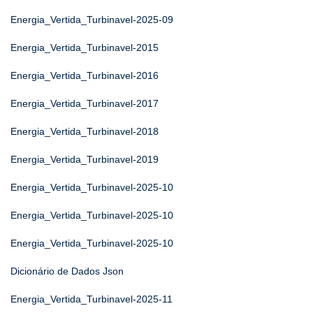
Energia_Vertida_Turbinavel-2025-09
Energia_Vertida_Turbinavel-2015
Energia_Vertida_Turbinavel-2016
Energia_Vertida_Turbinavel-2017
Energia_Vertida_Turbinavel-2018
Energia_Vertida_Turbinavel-2019
Energia_Vertida_Turbinavel-2025-10
Energia_Vertida_Turbinavel-2025-10
Energia_Vertida_Turbinavel-2025-10
Dicionário de Dados Json
Energia_Vertida_Turbinavel-2025-11