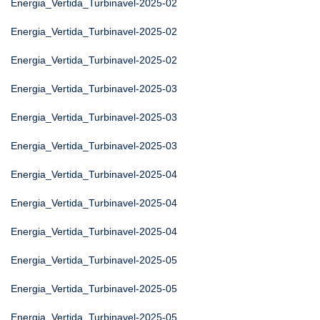
Energia_Vertida_Turbinavel-2025-02
Energia_Vertida_Turbinavel-2025-02
Energia_Vertida_Turbinavel-2025-02
Energia_Vertida_Turbinavel-2025-03
Energia_Vertida_Turbinavel-2025-03
Energia_Vertida_Turbinavel-2025-03
Energia_Vertida_Turbinavel-2025-04
Energia_Vertida_Turbinavel-2025-04
Energia_Vertida_Turbinavel-2025-04
Energia_Vertida_Turbinavel-2025-05
Energia_Vertida_Turbinavel-2025-05
Energia_Vertida_Turbinavel-2025-05