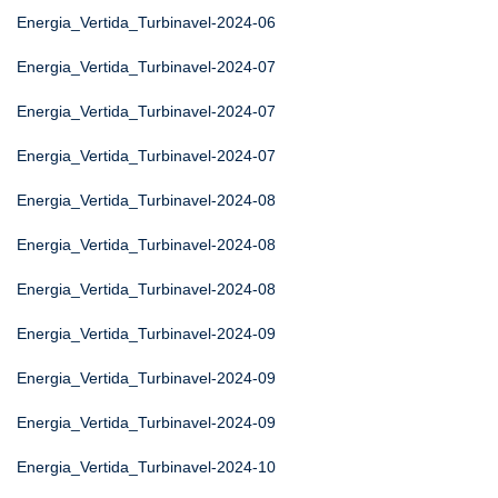
Energia_Vertida_Turbinavel-2024-06
Energia_Vertida_Turbinavel-2024-07
Energia_Vertida_Turbinavel-2024-07
Energia_Vertida_Turbinavel-2024-07
Energia_Vertida_Turbinavel-2024-08
Energia_Vertida_Turbinavel-2024-08
Energia_Vertida_Turbinavel-2024-08
Energia_Vertida_Turbinavel-2024-09
Energia_Vertida_Turbinavel-2024-09
Energia_Vertida_Turbinavel-2024-09
Energia_Vertida_Turbinavel-2024-10