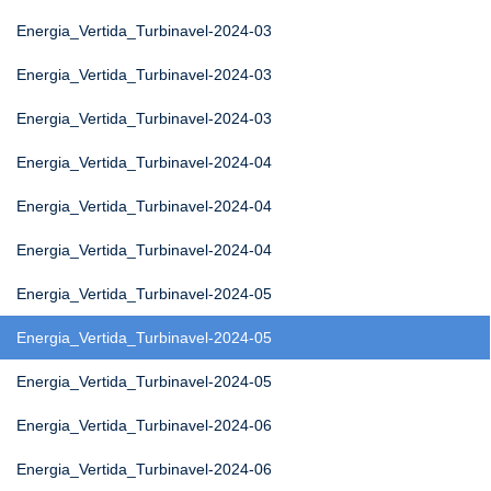
Energia_Vertida_Turbinavel-2024-03
Energia_Vertida_Turbinavel-2024-03
Energia_Vertida_Turbinavel-2024-03
Energia_Vertida_Turbinavel-2024-04
Energia_Vertida_Turbinavel-2024-04
Energia_Vertida_Turbinavel-2024-04
Energia_Vertida_Turbinavel-2024-05
Energia_Vertida_Turbinavel-2024-05
Energia_Vertida_Turbinavel-2024-05
Energia_Vertida_Turbinavel-2024-06
Energia_Vertida_Turbinavel-2024-06