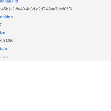
ackage id
c45b1c2-8d49-4d8d-a2d7-42aa7de806f3
osition
7
ize
8,5 MiB
tate
ctive