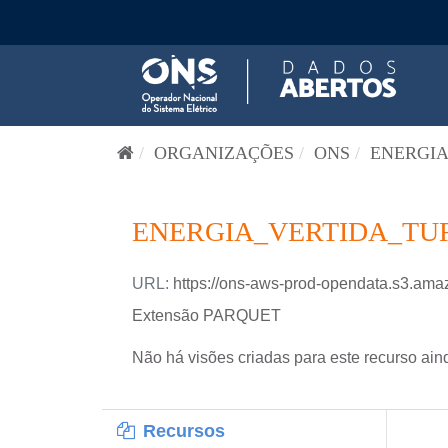
Pular para o conteúdo
ORGANIZAÇÕES
ONS
ENERGIA
ENERGIA_VERTIDA_TUR
URL:
https://ons-aws-prod-opendata.s3.
Extensão PARQUET
Não há visões criadas para este recurso ain
Recursos