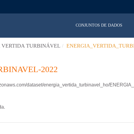
CONJUNTOS DE DADOS
 VERTIDA TURBINÁVEL
ENERGIA_VERTIDA_TURBI
BINAVEL-2022
amazonaws.com/dataset/energia_vertida_turbinavel_ho/ENE
da.