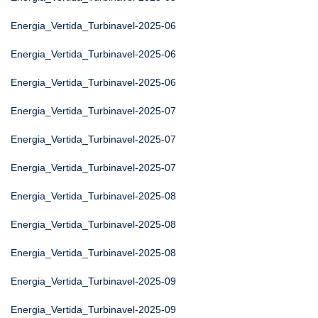
Energia_Vertida_Turbinavel-2025-06
Energia_Vertida_Turbinavel-2025-06
Energia_Vertida_Turbinavel-2025-06
Energia_Vertida_Turbinavel-2025-07
Energia_Vertida_Turbinavel-2025-07
Energia_Vertida_Turbinavel-2025-07
Energia_Vertida_Turbinavel-2025-08
Energia_Vertida_Turbinavel-2025-08
Energia_Vertida_Turbinavel-2025-08
Energia_Vertida_Turbinavel-2025-09
Energia_Vertida_Turbinavel-2025-09