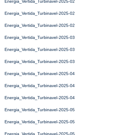
Energia_Vertida_Turbinavel-2025-02
Energia_Vertida_Turbinavel-2025-02
Energia_Vertida_Turbinavel-2025-02
Energia_Vertida_Turbinavel-2025-03
Energia_Vertida_Turbinavel-2025-03
Energia_Vertida_Turbinavel-2025-03
Energia_Vertida_Turbinavel-2025-04
Energia_Vertida_Turbinavel-2025-04
Energia_Vertida_Turbinavel-2025-04
Energia_Vertida_Turbinavel-2025-05
Energia_Vertida_Turbinavel-2025-05
Energia_Vertida_Turbinavel-2025-05