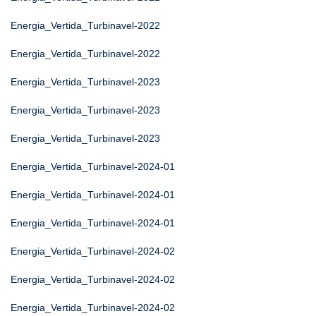
Energia_Vertida_Turbinavel-2022
Energia_Vertida_Turbinavel-2022
Energia_Vertida_Turbinavel-2023
Energia_Vertida_Turbinavel-2023
Energia_Vertida_Turbinavel-2023
Energia_Vertida_Turbinavel-2024-01
Energia_Vertida_Turbinavel-2024-01
Energia_Vertida_Turbinavel-2024-01
Energia_Vertida_Turbinavel-2024-02
Energia_Vertida_Turbinavel-2024-02
Energia_Vertida_Turbinavel-2024-02