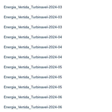
Energia_Vertida_Turbinavel-2024-03
Energia_Vertida_Turbinavel-2024-03
Energia_Vertida_Turbinavel-2024-03
Energia_Vertida_Turbinavel-2024-04
Energia_Vertida_Turbinavel-2024-04
Energia_Vertida_Turbinavel-2024-04
Energia_Vertida_Turbinavel-2024-05
Energia_Vertida_Turbinavel-2024-05
Energia_Vertida_Turbinavel-2024-05
Energia_Vertida_Turbinavel-2024-06
Energia_Vertida_Turbinavel-2024-06