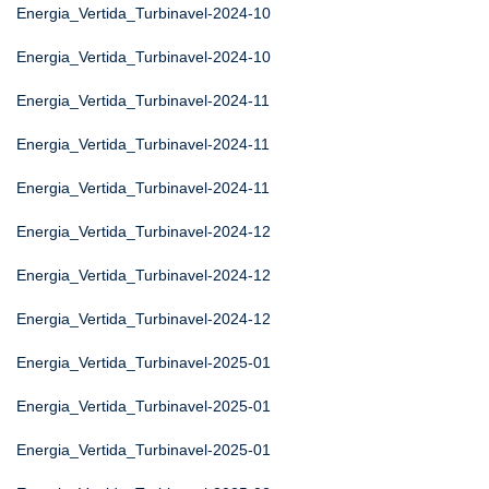
Energia_Vertida_Turbinavel-2024-10
Energia_Vertida_Turbinavel-2024-10
Energia_Vertida_Turbinavel-2024-11
Energia_Vertida_Turbinavel-2024-11
Energia_Vertida_Turbinavel-2024-11
Energia_Vertida_Turbinavel-2024-12
Energia_Vertida_Turbinavel-2024-12
Energia_Vertida_Turbinavel-2024-12
Energia_Vertida_Turbinavel-2025-01
Energia_Vertida_Turbinavel-2025-01
Energia_Vertida_Turbinavel-2025-01