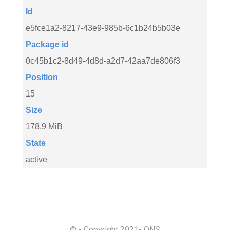
Id
e5fce1a2-8217-43e9-985b-6c1b24b5b03e
Package id
0c45b1c2-8d49-4d8d-a2d7-42aa7de806f3
Position
15
Size
178,9 MiB
State
active
© - Copyright
2021
- ONS