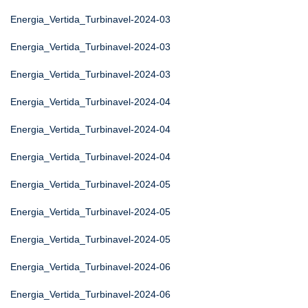
Energia_Vertida_Turbinavel-2024-03
Energia_Vertida_Turbinavel-2024-03
Energia_Vertida_Turbinavel-2024-03
Energia_Vertida_Turbinavel-2024-04
Energia_Vertida_Turbinavel-2024-04
Energia_Vertida_Turbinavel-2024-04
Energia_Vertida_Turbinavel-2024-05
Energia_Vertida_Turbinavel-2024-05
Energia_Vertida_Turbinavel-2024-05
Energia_Vertida_Turbinavel-2024-06
Energia_Vertida_Turbinavel-2024-06