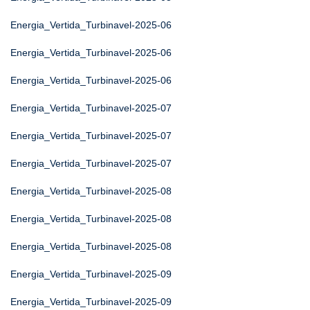
Energia_Vertida_Turbinavel-2025-06
Energia_Vertida_Turbinavel-2025-06
Energia_Vertida_Turbinavel-2025-06
Energia_Vertida_Turbinavel-2025-07
Energia_Vertida_Turbinavel-2025-07
Energia_Vertida_Turbinavel-2025-07
Energia_Vertida_Turbinavel-2025-08
Energia_Vertida_Turbinavel-2025-08
Energia_Vertida_Turbinavel-2025-08
Energia_Vertida_Turbinavel-2025-09
Energia_Vertida_Turbinavel-2025-09