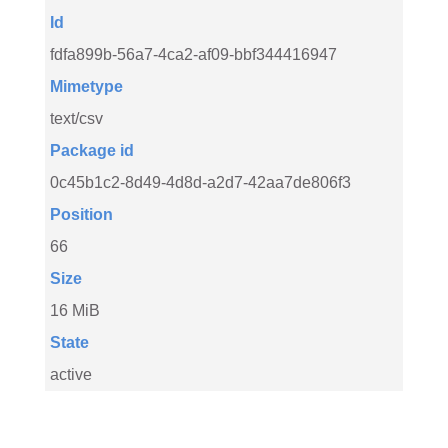
Id
fdfa899b-56a7-4ca2-af09-bbf344416947
Mimetype
text/csv
Package id
0c45b1c2-8d49-4d8d-a2d7-42aa7de806f3
Position
66
Size
16 MiB
State
active