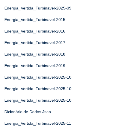
Energia_Vertida_Turbinavel-2025-09
Energia_Vertida_Turbinavel-2015
Energia_Vertida_Turbinavel-2016
Energia_Vertida_Turbinavel-2017
Energia_Vertida_Turbinavel-2018
Energia_Vertida_Turbinavel-2019
Energia_Vertida_Turbinavel-2025-10
Energia_Vertida_Turbinavel-2025-10
Energia_Vertida_Turbinavel-2025-10
Dicionário de Dados Json
Energia_Vertida_Turbinavel-2025-11