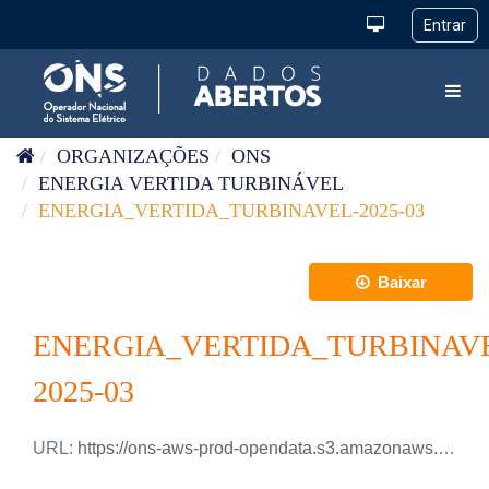
Pular para o conteúdo
Toggl
ORGANIZAÇÕES
ONS
ENERGIA VERTIDA TURBINÁVEL
ENERGIA_VERTIDA_TURBINAVEL-2025-03
Baixar
ENERGIA_VERTIDA_TURBINAV
2025-03
URL:
https://ons-aws-prod-opendata.s3.amazonaws.com/dataset/energia_vertida_turbinavel_ho/ENERGIA_VERTIDA_TURBINAVEL_2025_03.csv