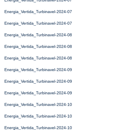
Energia_Vertida_Turbinavel-2024-07
Energia_Vertida_Turbinavel-2024-07
Energia_Vertida_Turbinavel-2024-07
Energia_Vertida_Turbinavel-2024-08
Energia_Vertida_Turbinavel-2024-08
Energia_Vertida_Turbinavel-2024-08
Energia_Vertida_Turbinavel-2024-09
Energia_Vertida_Turbinavel-2024-09
Energia_Vertida_Turbinavel-2024-09
Energia_Vertida_Turbinavel-2024-10
Energia_Vertida_Turbinavel-2024-10
Energia_Vertida_Turbinavel-2024-10