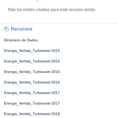
Não há visões criadas para este recurso ainda.
Recursos
Dicionário de Dados
Energia_Vertida_Turbinavel-2015
Energia_Vertida_Turbinavel-2015
Energia_Vertida_Turbinavel-2016
Energia_Vertida_Turbinavel-2016
Energia_Vertida_Turbinavel-2017
Energia_Vertida_Turbinavel-2017
Energia_Vertida_Turbinavel-2018