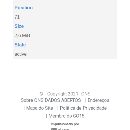
Position
71
Size
2,6 MiB
State
active
© - Copyright
2021
- ONS
Sobre ONS DADOS ABERTOS
Endereços
Mapa do Site
Politica de Privacidade
Membro do GO15
Impulsionado por