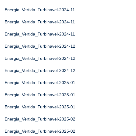
Energia_Vertida_Turbinavel-2024-11
Energia_Vertida_Turbinavel-2024-11
Energia_Vertida_Turbinavel-2024-11
Energia_Vertida_Turbinavel-2024-12
Energia_Vertida_Turbinavel-2024-12
Energia_Vertida_Turbinavel-2024-12
Energia_Vertida_Turbinavel-2025-01
Energia_Vertida_Turbinavel-2025-01
Energia_Vertida_Turbinavel-2025-01
Energia_Vertida_Turbinavel-2025-02
Energia_Vertida_Turbinavel-2025-02