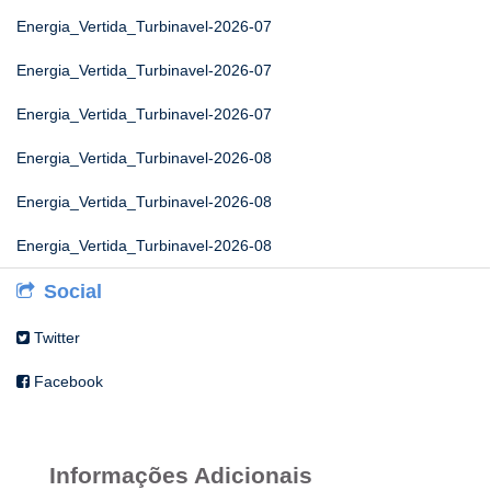
Energia_Vertida_Turbinavel-2026-07
Energia_Vertida_Turbinavel-2026-07
Energia_Vertida_Turbinavel-2026-07
Energia_Vertida_Turbinavel-2026-08
Energia_Vertida_Turbinavel-2026-08
Energia_Vertida_Turbinavel-2026-08
Social
Twitter
Facebook
Informações Adicionais