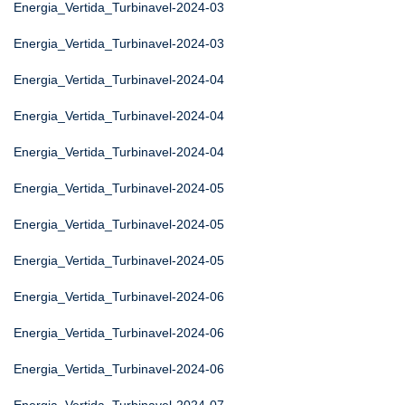
Energia_Vertida_Turbinavel-2024-03
Energia_Vertida_Turbinavel-2024-03
Energia_Vertida_Turbinavel-2024-04
Energia_Vertida_Turbinavel-2024-04
Energia_Vertida_Turbinavel-2024-04
Energia_Vertida_Turbinavel-2024-05
Energia_Vertida_Turbinavel-2024-05
Energia_Vertida_Turbinavel-2024-05
Energia_Vertida_Turbinavel-2024-06
Energia_Vertida_Turbinavel-2024-06
Energia_Vertida_Turbinavel-2024-06