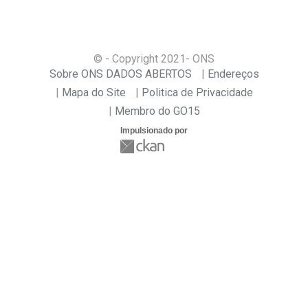
© - Copyright
2021
- ONS
Sobre ONS DADOS ABERTOS
Endereços
Mapa do Site
Politica de Privacidade
Membro do GO15
Impulsionado por