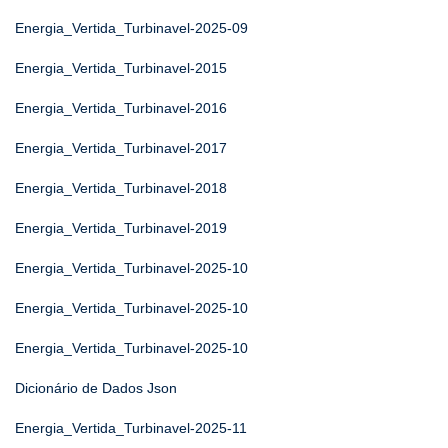
Energia_Vertida_Turbinavel-2025-09
Energia_Vertida_Turbinavel-2015
Energia_Vertida_Turbinavel-2016
Energia_Vertida_Turbinavel-2017
Energia_Vertida_Turbinavel-2018
Energia_Vertida_Turbinavel-2019
Energia_Vertida_Turbinavel-2025-10
Energia_Vertida_Turbinavel-2025-10
Energia_Vertida_Turbinavel-2025-10
Dicionário de Dados Json
Energia_Vertida_Turbinavel-2025-11