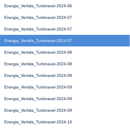
Energia_Vertida_Turbinavel-2024-06
Energia_Vertida_Turbinavel-2024-07
Energia_Vertida_Turbinavel-2024-07
Energia_Vertida_Turbinavel-2024-07
Energia_Vertida_Turbinavel-2024-08
Energia_Vertida_Turbinavel-2024-08
Energia_Vertida_Turbinavel-2024-08
Energia_Vertida_Turbinavel-2024-09
Energia_Vertida_Turbinavel-2024-09
Energia_Vertida_Turbinavel-2024-09
Energia_Vertida_Turbinavel-2024-10