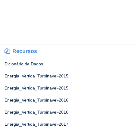
Recursos
Dicionário de Dados
Energia_Vertida_Turbinavel-2015
Energia_Vertida_Turbinavel-2015
Energia_Vertida_Turbinavel-2016
Energia_Vertida_Turbinavel-2016
Energia_Vertida_Turbinavel-2017