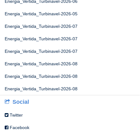
Energia_Vertida_Turbinavel-2026-06
Energia_Vertida_Turbinavel-2026-05
Energia_Vertida_Turbinavel-2026-07
Energia_Vertida_Turbinavel-2026-07
Energia_Vertida_Turbinavel-2026-07
Energia_Vertida_Turbinavel-2026-08
Energia_Vertida_Turbinavel-2026-08
Energia_Vertida_Turbinavel-2026-08
Social
Twitter
Facebook