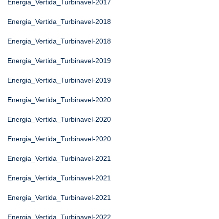
Energia_Vertida_Turbinavel-2017
Energia_Vertida_Turbinavel-2018
Energia_Vertida_Turbinavel-2018
Energia_Vertida_Turbinavel-2019
Energia_Vertida_Turbinavel-2019
Energia_Vertida_Turbinavel-2020
Energia_Vertida_Turbinavel-2020
Energia_Vertida_Turbinavel-2020
Energia_Vertida_Turbinavel-2021
Energia_Vertida_Turbinavel-2021
Energia_Vertida_Turbinavel-2021
Energia_Vertida_Turbinavel-2022