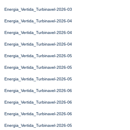
Energia_Vertida_Turbinavel-2026-03
Energia_Vertida_Turbinavel-2026-04
Energia_Vertida_Turbinavel-2026-04
Energia_Vertida_Turbinavel-2026-04
Energia_Vertida_Turbinavel-2026-05
Energia_Vertida_Turbinavel-2026-05
Energia_Vertida_Turbinavel-2026-05
Energia_Vertida_Turbinavel-2026-06
Energia_Vertida_Turbinavel-2026-06
Energia_Vertida_Turbinavel-2026-06
Energia_Vertida_Turbinavel-2026-05