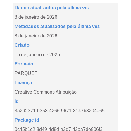
Dados atualizados pela última vez
8 de janeiro de 2026
Metadados atualizados pela última vez
8 de janeiro de 2026
Criado
15 de janeiro de 2025
Formato
PARQUET
Licença
Creative Commons Atribuição
Id
3a2d2371-b358-4266-9671-8147b3204a65
Package id
0c45b1c2-8d49-4d8d-a2d7-42aa7de806f3