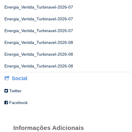
Energia_Vertida_Turbinavel-2026-07
Energia_Vertida_Turbinavel-2026-07
Energia_Vertida_Turbinavel-2026-07
Energia_Vertida_Turbinavel-2026-08
Energia_Vertida_Turbinavel-2026-08
Energia_Vertida_Turbinavel-2026-08
Social
Twitter
Facebook
Informações Adicionais