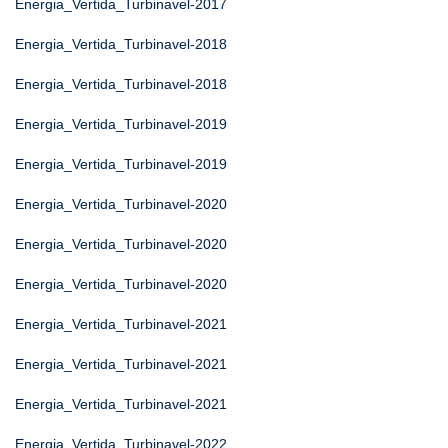
Energia_Vertida_Turbinavel-2017
Energia_Vertida_Turbinavel-2018
Energia_Vertida_Turbinavel-2018
Energia_Vertida_Turbinavel-2019
Energia_Vertida_Turbinavel-2019
Energia_Vertida_Turbinavel-2020
Energia_Vertida_Turbinavel-2020
Energia_Vertida_Turbinavel-2020
Energia_Vertida_Turbinavel-2021
Energia_Vertida_Turbinavel-2021
Energia_Vertida_Turbinavel-2021
Energia_Vertida_Turbinavel-2022