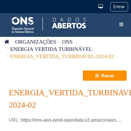
Pular para o conteúdo
Toggl
ORGANIZAÇÕES
ONS
ENERGIA VERTIDA TURBINÁVEL
ENERGIA_VERTIDA_TURBINAVEL-2024-02
Baixar
ENERGIA_VERTIDA_TURBINAV
2024-02
URL:
https://ons-aws-prod-opendata.s3.amazonaws.com/dataset/energia_vertida_turbinavel_ho/ENERGIA_VERTIDA_TURBINAVEL_2024_02.csv