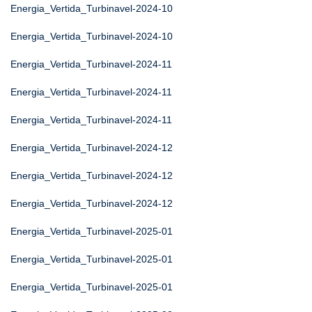
Energia_Vertida_Turbinavel-2024-10
Energia_Vertida_Turbinavel-2024-10
Energia_Vertida_Turbinavel-2024-11
Energia_Vertida_Turbinavel-2024-11
Energia_Vertida_Turbinavel-2024-11
Energia_Vertida_Turbinavel-2024-12
Energia_Vertida_Turbinavel-2024-12
Energia_Vertida_Turbinavel-2024-12
Energia_Vertida_Turbinavel-2025-01
Energia_Vertida_Turbinavel-2025-01
Energia_Vertida_Turbinavel-2025-01