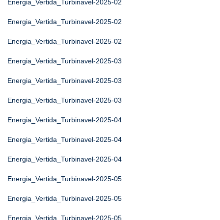
Energia_Vertida_Turbinavel-2025-02
Energia_Vertida_Turbinavel-2025-02
Energia_Vertida_Turbinavel-2025-02
Energia_Vertida_Turbinavel-2025-03
Energia_Vertida_Turbinavel-2025-03
Energia_Vertida_Turbinavel-2025-03
Energia_Vertida_Turbinavel-2025-04
Energia_Vertida_Turbinavel-2025-04
Energia_Vertida_Turbinavel-2025-04
Energia_Vertida_Turbinavel-2025-05
Energia_Vertida_Turbinavel-2025-05
Energia_Vertida_Turbinavel-2025-05