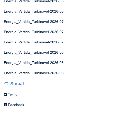
Energia_Vertida_Turbinavel-2026-06
Energia_Vertida_Turbinavel-2026-05
Energia_Vertida_Turbinavel-2026-07
Energia_Vertida_Turbinavel-2026-07
Energia_Vertida_Turbinavel-2026-07
Energia_Vertida_Turbinavel-2026-08
Energia_Vertida_Turbinavel-2026-08
Energia_Vertida_Turbinavel-2026-08
Social
Twitter
Facebook