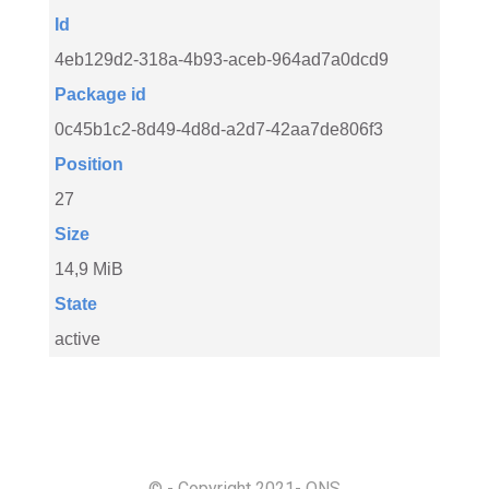
Id
4eb129d2-318a-4b93-aceb-964ad7a0dcd9
Package id
0c45b1c2-8d49-4d8d-a2d7-42aa7de806f3
Position
27
Size
14,9 MiB
State
active
© - Copyright
2021
- ONS