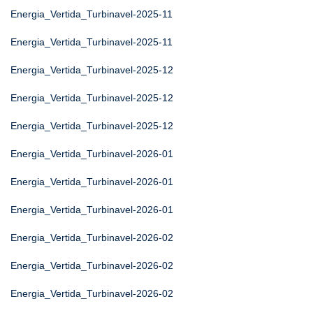
Energia_Vertida_Turbinavel-2025-11
Energia_Vertida_Turbinavel-2025-11
Energia_Vertida_Turbinavel-2025-12
Energia_Vertida_Turbinavel-2025-12
Energia_Vertida_Turbinavel-2025-12
Energia_Vertida_Turbinavel-2026-01
Energia_Vertida_Turbinavel-2026-01
Energia_Vertida_Turbinavel-2026-01
Energia_Vertida_Turbinavel-2026-02
Energia_Vertida_Turbinavel-2026-02
Energia_Vertida_Turbinavel-2026-02