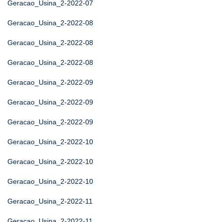
Geracao_Usina_2-2022-07
Geracao_Usina_2-2022-08
Geracao_Usina_2-2022-08
Geracao_Usina_2-2022-08
Geracao_Usina_2-2022-09
Geracao_Usina_2-2022-09
Geracao_Usina_2-2022-09
Geracao_Usina_2-2022-10
Geracao_Usina_2-2022-10
Geracao_Usina_2-2022-10
Geracao_Usina_2-2022-11
Geracao_Usina_2-2022-11