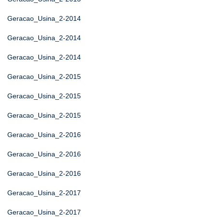
Geracao_Usina_2-2014
Geracao_Usina_2-2014
Geracao_Usina_2-2014
Geracao_Usina_2-2015
Geracao_Usina_2-2015
Geracao_Usina_2-2015
Geracao_Usina_2-2016
Geracao_Usina_2-2016
Geracao_Usina_2-2016
Geracao_Usina_2-2017
Geracao_Usina_2-2017