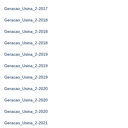
Geracao_Usina_2-2017
Geracao_Usina_2-2018
Geracao_Usina_2-2018
Geracao_Usina_2-2018
Geracao_Usina_2-2019
Geracao_Usina_2-2019
Geracao_Usina_2-2019
Geracao_Usina_2-2020
Geracao_Usina_2-2020
Geracao_Usina_2-2020
Geracao_Usina_2-2021