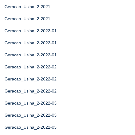
Geracao_Usina_2-2021
Geracao_Usina_2-2021
Geracao_Usina_2-2022-01
Geracao_Usina_2-2022-01
Geracao_Usina_2-2022-01
Geracao_Usina_2-2022-02
Geracao_Usina_2-2022-02
Geracao_Usina_2-2022-02
Geracao_Usina_2-2022-03
Geracao_Usina_2-2022-03
Geracao_Usina_2-2022-03