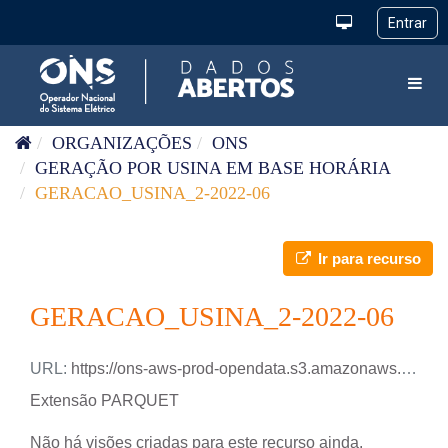
Pular para o conteúdo
Toggl
ORGANIZAÇÕES
ONS
GERAÇÃO POR USINA EM BASE HORÁRIA
GERACAO_USINA_2-2022-06
Ir para recurso
GERACAO_USINA_2-2022-06
URL:
https://ons-aws-prod-opendata.s3.amazonaws.com/dataset/geracao_usina_2_ho/GERACAO_USINA-2_2022_06.parquet
Extensão PARQUET
Não há visões criadas para este recurso ainda.