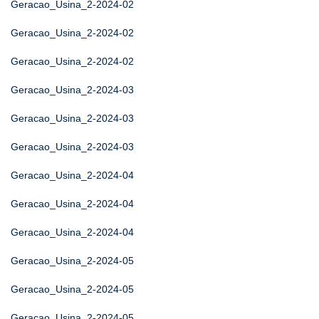
Geracao_Usina_2-2024-02
Geracao_Usina_2-2024-02
Geracao_Usina_2-2024-02
Geracao_Usina_2-2024-03
Geracao_Usina_2-2024-03
Geracao_Usina_2-2024-03
Geracao_Usina_2-2024-04
Geracao_Usina_2-2024-04
Geracao_Usina_2-2024-04
Geracao_Usina_2-2024-05
Geracao_Usina_2-2024-05
Geracao_Usina_2-2024-05