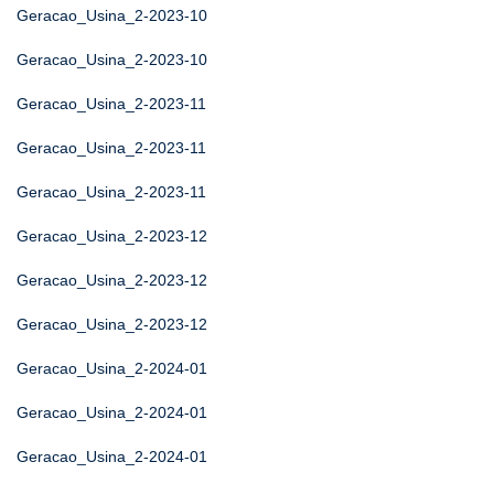
Geracao_Usina_2-2023-10
Geracao_Usina_2-2023-10
Geracao_Usina_2-2023-11
Geracao_Usina_2-2023-11
Geracao_Usina_2-2023-11
Geracao_Usina_2-2023-12
Geracao_Usina_2-2023-12
Geracao_Usina_2-2023-12
Geracao_Usina_2-2024-01
Geracao_Usina_2-2024-01
Geracao_Usina_2-2024-01