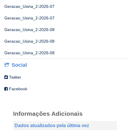
Geracao_Usina_2-2026-07
Geracao_Usina_2-2026-07
Geracao_Usina_2-2026-08
Geracao_Usina_2-2026-08
Geracao_Usina_2-2026-08
Social
Twitter
Facebook
Informações Adicionais
Dados atualizados pela última vez