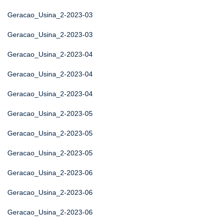
Geracao_Usina_2-2023-03
Geracao_Usina_2-2023-03
Geracao_Usina_2-2023-04
Geracao_Usina_2-2023-04
Geracao_Usina_2-2023-04
Geracao_Usina_2-2023-05
Geracao_Usina_2-2023-05
Geracao_Usina_2-2023-05
Geracao_Usina_2-2023-06
Geracao_Usina_2-2023-06
Geracao_Usina_2-2023-06