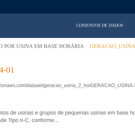
CONJUNTOS DE DADOS
 POR USINA EM BASE HORÁRIA
GERACAO_USINA_
4-01
amazonaws.com/dataset/geracao_usina_2_ho/GERACAO_USINA-
untos de usinas e grupos de pequenas usinas em base h
de Tipo II-C, conforme...