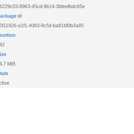
6229c03-8963-45cd-9b14-3bfeefbdc65e
ackage id
5f11926-a1f1-4083-9c5d-ba81bf0b3a85
osition
42
ize
4,7 MiB
tate
ctive