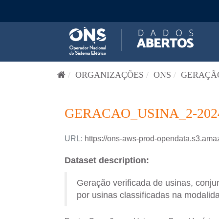
Pular para o conteúdo
ORGANIZAÇÕES
ONS
GERAÇÃO
GERACAO_USINA_2-202
URL:
https://ons-aws-prod-opendata.s3.
Dataset description:
Geração verificada de usinas, conj
por usinas classificadas na modalida