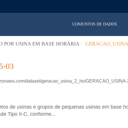
CONJUNTOS DE DADOS
 POR USINA EM BASE HORÁRIA
GERACAO_USINA_
5-03
amazonaws.com/dataset/geracao_usina_2_ho/GERACAO_USINA-
untos de usinas e grupos de pequenas usinas em base h
de Tipo II-C, conforme...