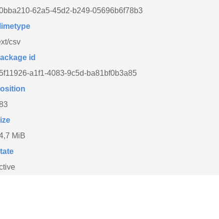
0bba210-62a5-45d2-b249-05696b6f78b3
imetype
ext/csv
ackage id
5f11926-a1f1-4083-9c5d-ba81bf0b3a85
osition
83
ize
4,7 MiB
tate
ctive