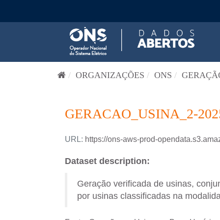
Pular para o conteúdo
ORGANIZAÇÕES
ONS
GERAÇÃO
GERACAO_USINA_2-202
URL:
https://ons-aws-prod-opendata.s3.
Dataset description:
Geração verificada de usinas, conj
por usinas classificadas na modalida