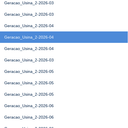
Geracao_Usina_2-2026-03
Geracao_Usina_2-2026-03
Geracao_Usina_2-2026-04
Geracao_Usina_2-2026-04
Geracao_Usina_2-2026-04
Geracao_Usina_2-2026-03
Geracao_Usina_2-2026-05
Geracao_Usina_2-2026-05
Geracao_Usina_2-2026-05
Geracao_Usina_2-2026-06
Geracao_Usina_2-2026-06