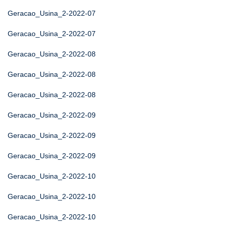
Geracao_Usina_2-2022-07
Geracao_Usina_2-2022-07
Geracao_Usina_2-2022-08
Geracao_Usina_2-2022-08
Geracao_Usina_2-2022-08
Geracao_Usina_2-2022-09
Geracao_Usina_2-2022-09
Geracao_Usina_2-2022-09
Geracao_Usina_2-2022-10
Geracao_Usina_2-2022-10
Geracao_Usina_2-2022-10