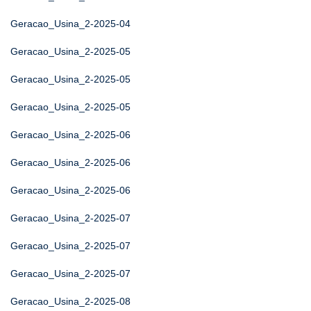
Geracao_Usina_2-2025-04
Geracao_Usina_2-2025-05
Geracao_Usina_2-2025-05
Geracao_Usina_2-2025-05
Geracao_Usina_2-2025-06
Geracao_Usina_2-2025-06
Geracao_Usina_2-2025-06
Geracao_Usina_2-2025-07
Geracao_Usina_2-2025-07
Geracao_Usina_2-2025-07
Geracao_Usina_2-2025-08