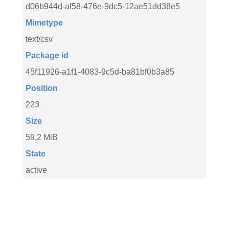
d06b944d-af58-476e-9dc5-12ae51dd38e5
Mimetype
text/csv
Package id
45f11926-a1f1-4083-9c5d-ba81bf0b3a85
Position
223
Size
59,2 MiB
State
active