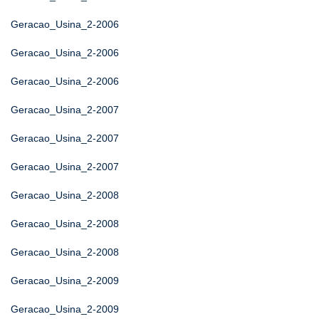
Geracao_Usina_2-2006
Geracao_Usina_2-2006
Geracao_Usina_2-2006
Geracao_Usina_2-2007
Geracao_Usina_2-2007
Geracao_Usina_2-2007
Geracao_Usina_2-2008
Geracao_Usina_2-2008
Geracao_Usina_2-2008
Geracao_Usina_2-2009
Geracao_Usina_2-2009