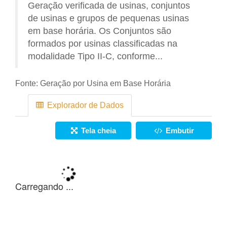
Geração verificada de usinas, conjuntos
de usinas e grupos de pequenas usinas
em base horária. Os Conjuntos são
formados por usinas classificadas na
modalidade Tipo II-C, conforme...
Fonte:
Geração por Usina em Base Horária
Explorador de Dados
Tela cheia
Embutir