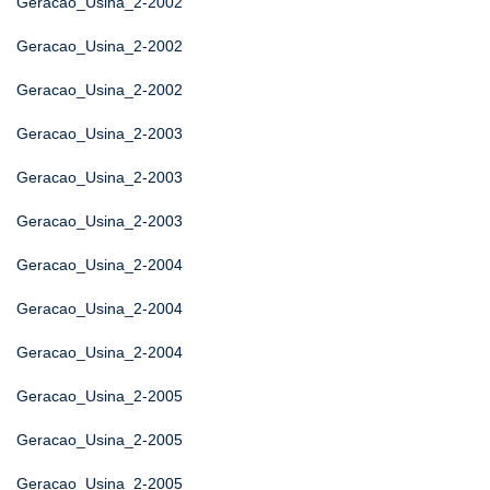
Geracao_Usina_2-2002
Geracao_Usina_2-2002
Geracao_Usina_2-2002
Geracao_Usina_2-2003
Geracao_Usina_2-2003
Geracao_Usina_2-2003
Geracao_Usina_2-2004
Geracao_Usina_2-2004
Geracao_Usina_2-2004
Geracao_Usina_2-2005
Geracao_Usina_2-2005
Geracao_Usina_2-2005